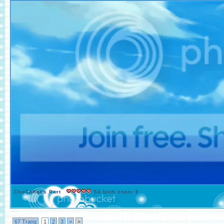
ChoCoKat's Part
Số bình chọn: 9
67 Trang
1
2
3
>
»