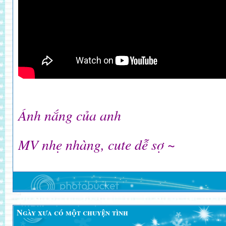
Ánh nắng của anh
MV nhẹ nhàng, cute dễ sợ ~
Ngày xưa có một chuyện tình