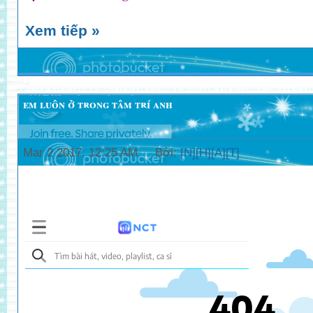
Xem tiếp »
em luôn ở trong tâm trí anh
Mar 2 2017, 12:25 AM Bởi:
[N][H][A][T]