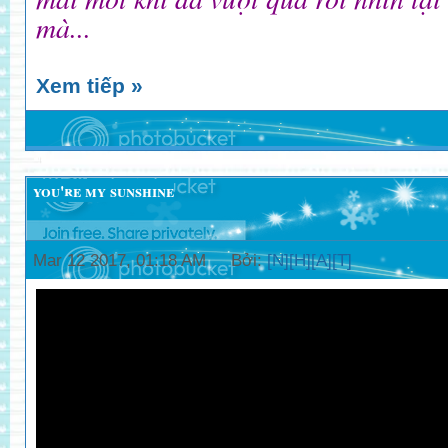
mà...
Xem tiếp »
you're my sunshine
Mar 12 2017, 01:18 AM Bởi:
[N][H][A][T]