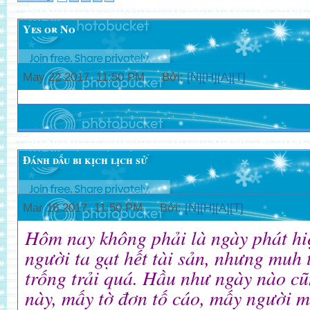
Yes or No
May 22 2017, 11:50 PM Bởi:
[N][H][A][T]
Đánh dấu bi kịch lịch sử
Mar 16 2017, 11:50 PM Bởi:
[N][H][A][T]
Hôm nay không phải là ngày phát hiệ
người ta gạt hết tài sản, nhưng muh 
trống trải quá. Hầu như ngày nào cu
này, mấy tờ đơn tố cáo, mấy người m