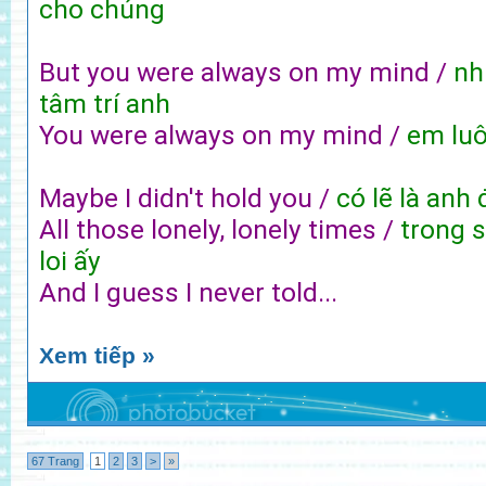
cho chúng
But you were always on my mind /
nh
tâm trí anh
You were always on my mind /
em luô
Maybe I didn't hold you /
có lẽ là an
All those lonely, lonely times /
trong 
loi ấy
And I guess I never told...
Xem tiếp »
67 Trang
1
2
3
>
»