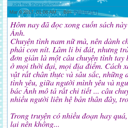
Mar 6 2017, 01:06 AM Bởi:
[N][H][A][T]
Hôm nay đã đọc xong cuốn sách này
Ánh.
Chuyện tình nam nữ mà, nên dành c
phải con nít. Lâm li bi đát, nhưng t
đơn giản là một câu chuyện tình tay 
ở mọi thời đại, mọi địa điểm. Cách 
vật rất chân thực và sâu sắc, những 
tình yêu, giữa người mình yêu và ng
bác Ánh mô tả rất chi tiết ... câu chu
nhiều người liên hệ bản thân đây, t
Trong truyện có nhiều đoạn hay quá,
lại nên không...