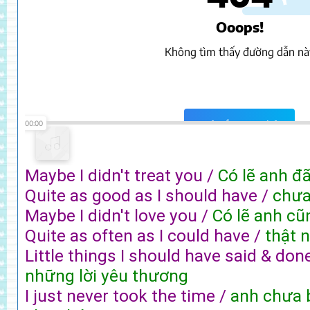
Maybe I didn't treat you /
Có lẽ anh đã
Quite as good as I should have /
chưa
Maybe I didn't love you /
Có lẽ anh c
Quite as often as I could have /
thật 
Little things I should have said & don
những lời yêu thương
I just never took the time /
anh chưa b