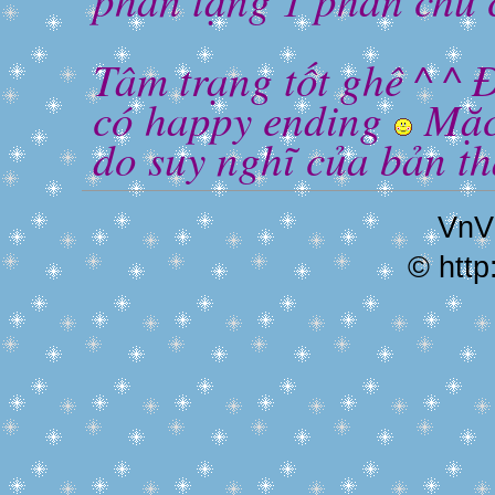
Tâm trạng tốt ghê ^ ^ Đ
có happy ending
Mặc 
do suy nghĩ của bản t
VnVi
© http