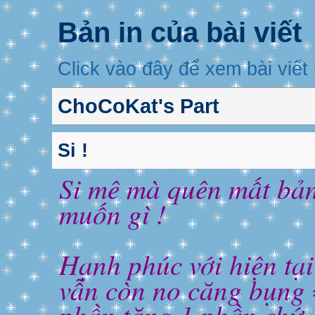
Bản in của bài viết
Click vào đây để xem bài viết
ChoCoKat's Part
Si !
Si mê mà quên mất bản
muốn gì !
Hạnh phúc với hiện tại 
vẫn còn no căng bụng
phần tặng 1 phần chứ chà