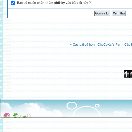
Bạn có muốn
chèn thêm chữ ký
vào bài viết này ?
« Các bài cũ hơn
·
ChoCoKat's Part
·
Các b