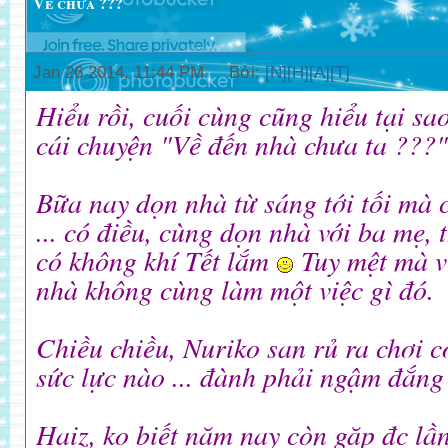
Về chưa ???
Jan 26 2014, 11:44 PM Bởi:
[N][H][A][T]
Hiểu rồi, cuối cùng cũng hiểu tại sa
cái chuyện "Về đến nhà chưa ta ???" 
Bữa nay dọn nhà từ sáng tới tối mà
... có điều, cùng dọn nhà với ba mẹ, 
có không khí Tết lắm
Tuy mệt mà vu
nhà không cùng làm một việc gì đó.
Chiều chiều, Nuriko san rủ ra chơi c
sức lực nào ... đành phải ngậm đắng n
Haiz, ko biết năm nay còn gặp đc lầ