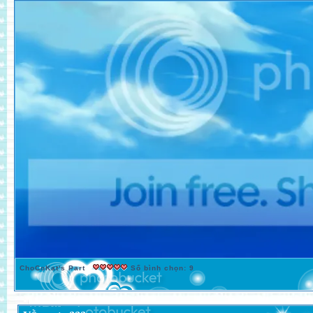
ChoCoKat's Part
Số bình chọn: 9