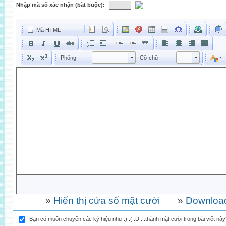
Nhập mã số xác nhận (bắt buộc):
Mã HTML
Phông
Kích cỡ phông
Phông
Cỡ chữ
Phông
Cỡ chữ
»
Hiển thị cửa sổ mặt cười
»
Download
Bạn có muốn chuyển các ký hiệu như :) :( :D ...thành mặt cười trong bài viết nà