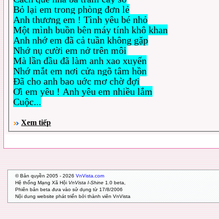
Bỏ lại em trong phòng đơn lẻ
Anh thương em ! Tình yêu bé nhỏ
Một mình buồn bên máy tính khô khan
Anh nhớ em đã cả tuần không gặp
Nhớ nụ cười em nở trên môi
Mà lần đầu đã làm anh xao xuyến
Nhớ mắt em nơi cửa ngõ tâm hồn
Đã cho anh bao uớc mơ chờ đợi
Ơi em yêu ! Anh yêu em nhiều lắm
Cuộc...
Xem tiếp
© Bản quyền 2005 - 2026
VnVista.com
Hệ thống Mạng Xã Hội
VnVista I-Shine
1.0 beta,
Phiên bản beta đưa vào sử dụng từ 17/8/2006
Nội dung website phát triển bởi thành viên VnVista