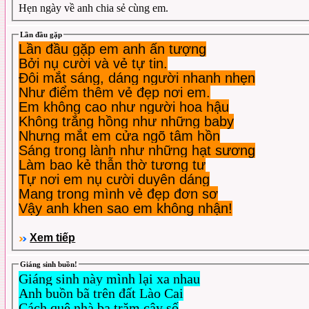
Hẹn ngày về anh chia sẻ cùng em.
Lần đầu gặp
Lần đầu gặp em anh ấn tượng
Bởi nụ cười và vẻ tự tin.
Đôi mắt sáng, dáng người nhanh nhẹn
Như điểm thêm vẻ đẹp nơi em.
Em không cao như người hoa hậu
Không trắng hồng như những baby
Nhưng mắt em cửa ngõ tâm hồn
Sáng trong lành như những hạt sương
Làm bao kẻ thẫn thờ tương tư
Tự nơi em nụ cười duyên dáng
Mang trong mình vẻ đẹp đơn sơ
Vậy anh khen sao em không nhận!
Xem tiếp
Giáng sinh buồn!
Giáng sinh này mình lại xa nhau
Anh buồn bã trên đất Lào Cai
Cách quê nhà ba trăm cây số