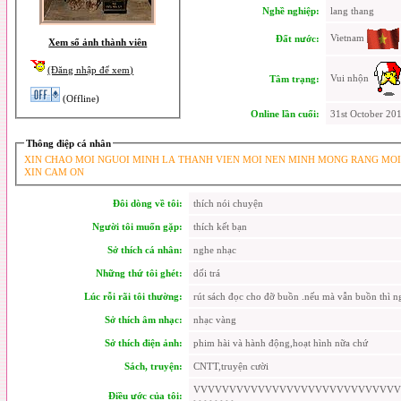
Nghề nghiệp:
lang thang
Vietnam
Đất nước:
Xem sổ ảnh thành viên
(Đăng nhập để xem)
Vui nhộn
Tâm trạng:
(Offline)
Online lần cuối:
31st October 20
Thông điệp cá nhân
XIN CHAO MOI NGUOI MINH LA THANH VIEN MOI NEN MINH MONG RANG MOI
XIN CAM ON
Đôi dòng về tôi:
thích nói chuyện
Người tôi muốn gặp:
thích kết bạn
Sở thích cá nhân:
nghe nhạc
Những thứ tôi ghét:
dối trá
Lúc rỗi rãi tôi thường:
rút sách đọc cho đỡ buồn .nếu mà vẫn buồn thì n
Sở thích âm nhạc:
nhạc vàng
Sở thích điện ảnh:
phim hài và hành động,hoạt hình nữa chứ
Sách, truyện:
CNTT,truyện cười
VVVVVVVVVVVVVVVVVVVVVVVVVVVVV
Điều ước của tôi: