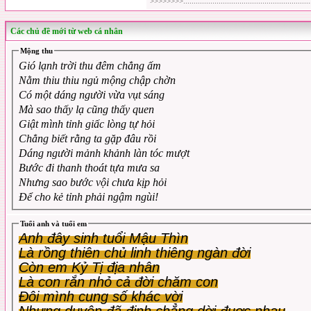
>>>>>>>>..............................................................
Các chủ đề mới từ web cá nhân
Mộng thu
Gió lạnh trời thu đêm chẳng ấm
Nằm thiu thiu ngủ mộng chập chờn
Có một dáng người vừa vụt sáng
Mà sao thấy lạ cũng thấy quen
Giật mình tỉnh giấc lòng tự hỏi
Chẳng biết rằng ta gặp đâu rồi
Dáng người mảnh khảnh làn tóc mượt
Bước đi thanh thoát tựa mưa sa
Nhưng sao bước vội chưa kịp hỏi
Để cho kẻ tỉnh phải ngậm ngùi!
Tuổi anh và tuổi em
Anh đây sinh tuổi Mậu Thìn
Là rồng thiên chủ linh thiêng ngàn đời
Còn em Kỷ Tị địa nhân
Là con rắn nhỏ cả đời chăm con
Đôi mình cung số khác vời
Nhưng duyên đã định chẳng dời đuợc nhau