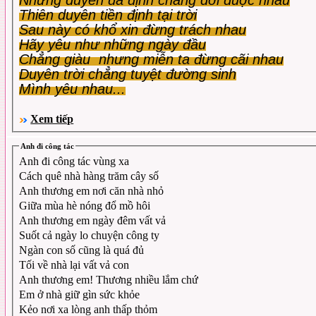
Thiên duyên tiền định tại trời
Sau này có khổ xin đừng trách nhau
Hãy yêu như những ngày đầu
Chẳng giàu nhưng miễn ta đừng cãi nhau
Duyên trời chẳng tuyệt đường sinh
Mình yêu nhau...
Xem tiếp
Anh đi công tác
Anh đi công tác vùng xa
Cách quê nhà hàng trăm cây số
Anh thương em nơi căn nhà nhỏ
Giữa mùa hè nóng đổ mồ hôi
Anh thương em ngày đêm vất vả
Suốt cả ngày lo chuyện công ty
Ngàn con số cũng là quá đủ
Tối về nhà lại vất vả con
Anh thương em! Thương nhiều lắm chứ
Em ở nhà giữ gìn sức khỏe
Kẻo nơi xa lòng anh thấp thỏm