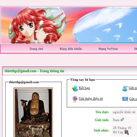
Trang chủ
Bảng điều khiển
Mạng VnVista
D
thietthp@gmail.com
- Trang thông tin
Vòng tay bè bạn
thietthp@gmail.com
Kết bạn
Gửi t
Gửi thiệp điện tử
Gửi 
Tên thật:
nguyễn khắc tài
Giới tính:
Nam
28 Tháng 10
Sinh nhật:
Hổ Cáp