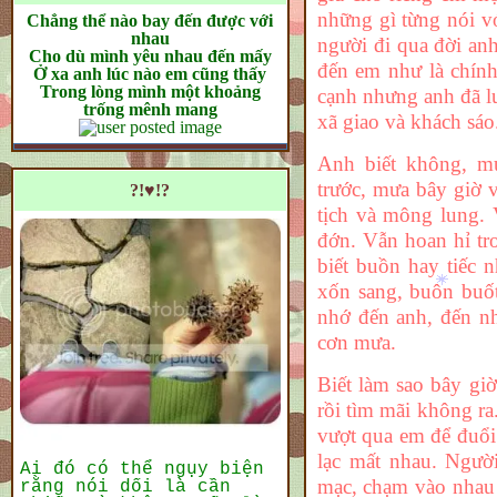
những gì từng nói v
Chẳng thể nào bay đến được với
nhau
người đi qua đời an
Cho dù mình yêu nhau đến mấy
đến em như là chín
Ở xa anh lúc nào em cũng thấy
Trong lòng mình một khoảng
cạnh nhưng anh đã l
trống mênh mang
xã giao và khách sáo
Anh biết không, m
trước, mưa bây giờ 
?!♥!?
tịch và mông lung.
đớn. Vẫn hoan hỉ tr
biết buồn hay tiếc
xốn sang, buôn buố
nhớ đến anh, đến n
cơn mưa.
Biết làm sao bây giờ
rồi tìm mãi không ra
vượt qua em để đuổi
lạc mất nhau. Người
Ai đó có thể ngụy biện
mạc, chạm vào nhau m
rằng nói dối là cần