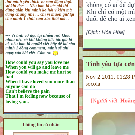
thơ mình yêu thích và cảm động thực
không có ai để dự
sự khi đọc ... Nếu bạn là tác giả thì
Khi chỉ có một mì
đừng giận khi mình ko hỏi ý kiến mà
đăng chúng nhé ... chỉ vì muốn giữ lại
đuối để cho ai xe
cho mình 1 chút cảm xúc thôi mà ..
[Dịch: Hòa Hỏa]
--- Vì tình cờ đọc tại nhiều nơi khác
nhau nên có khi không biết tác giả là
ai, nếu bạn là người viết hãy để lại cho
mình 1 dòng comment, mình sẽ ghi
ngay vào bài viết. Cám ơn
How could you say you love me
Tình yêu tựa cơn
When you will go and leave me
How could you make me hurt so
Nov 2 2011, 01:28
bad
When I have loved you more than
socola
anyone can do
Can't believe the pain
That I'm feeling now because of
[Người viết:
Hoàng
loving you..
Thông tin cá nhân