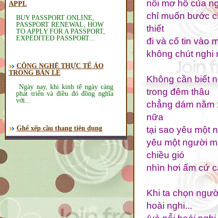
nỗi mơ hồ của n
APPL
chỉ muốn bước ch
BUY PASSPORT ONLINE,
PASSPORT RENEWAL, HOW
thiết
TO APPLY FOR A PASSPORT,
EXPEDITED PASSPORT...
đi và cố tin vào 
không chút nghi 
CÔNG NGHỆ THỰC TẾ ẢO
TRONG BÁN LẺ
Không cần biết 
Ngày nay, khi kinh tế ngày càng
trong đêm thâu
phát triển và điều đó đồng nghĩa
với...
chẳng dám nằm x
nữa
tại sao yêu một 
Ghế xếp cầu thang tiện dụng
GHẾ XẾP CẦU THANG-AN
yêu một người m
TOÀN-TIỆN DỤNG
chiều gió
nhìn hơi ấm cứ cạ
Khi ta chọn người
Thánh nhân về với quê hương
Nguyễn Quốc Bảo
hoài nghi...