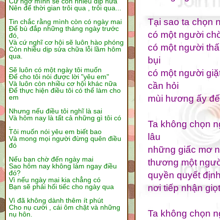
Cứ ngỡ mình sẽ còn nhiều dịp nữa
Nên để thời gian trôi qua , trôi qua...
Tại sao ta chọn 
Tin chắc rằng mình còn có ngày mai
Để bù đắp những tháng ngày trước
có một người chờ
đó,
Và cứ nghĩ cơ hội sẽ luôn hào phóng
có một người thấ
Còn nhiều dịp sửa chữa lỗi lầm hôm
qua.
bụi
Sẽ luôn có một ngày tôi muốn
có một người giặ
Để cho tôi nói được lời "yêu em"
Và luôn còn nhiều cơ hội khác nữa
cần hỏi
Để thực hiện điều tôi có thể làm cho
mùi hương ấy đế
em
Nhưng nếu điều tôi nghĩ là sai
Và hôm nay là tất cả những gì tôi có
Ta không chọn ng
,
Tôi muốn nói yêu em biết bao
lâu
Và mong mọi người đừng quên điều
đó
những giấc mơ 
Nếu bạn chờ đến ngày mai
thương một ngườ
Sao hôm nay không làm ngay điều
đó?
quyền quyết định
Vì nếu ngày mai kia chẳng có
nơi tiếp nhận gi
Bạn sẽ phải hối tiếc cho ngày qua
Vì đã không dành thêm ít phút
Cho nụ cười , cái ôm chặt và những
Ta không chọn ng
nụ hôn.