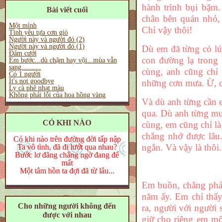
hành trình bụi bặm
Bài viết cuối
chân bên quán nhỏ,
Một mình
Chỉ vậy thôi!
Tình yêu tựa cơn gió
Người này và người đó (2)
Người này và người đó (1)
Dù em đã từng có lú
Đám cưới
con đường lạ trong 
Em bước...dù chậm hay vội...mùa vẫn
sang..........
cùng, anh cũng chỉ
Có 1 người
It's not goodbye
những cơn mưa. Ừ, c
Ly cà phê nhạt màu
Không phải lỗi của hoa hồng vàng
Và dù anh từng cần 
qua. Dù anh từng mu
CÓ KHI NÀO
cùng, em cũng chỉ là
chẳng nhớ được lâu.
Có khi nào trên đường đời tấp nập
ngắn. Và vậy là thôi.
Ta vô tình, đã đi lướt qua nhau?
Bước lơ đãng chẳng ngờ đang để
mất
Một tâm hồn ta đợi đã từ lâu...
Em buồn, chẳng phả
năm ấy. Em chỉ thấ
Cho những người không đến
ra, người với người
được với nhau
giữ cho riêng em mộ