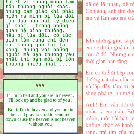
thiết vì không muốn làm
đã để lỡ nhau, để r
tổn thương người khác.
Còn anh, anh tìm đư
Nhưng cảm giác khi phát
hiện ra mình bị lừa dối
em và làm sao em tr
còn đau hơn bất kỳ điều
gì khác. ,trong những
quan hệ bình thường,
nếu bị lừa dối, có tức
Khi những giọt cà ph
giận lắm cũng chỉ đến
mức không qua lại là
em sẽ thôi ngoảnh lạ
xong. Nhưng với những
còn ở đó. Nhưng em
người mà bạn thương yêu
nhất thì bạn mới bị tổn
thời gian ban tặng.
thương nhiều nhất ....
Em có thể đi tiếp c
đường cắt nhau lần 
♥♥♥
và lấp đầy tâm trí 
sòng phẳng, nhưng t
If I'm in hell and you are in heaven,
I'll look up and be glad to of you .
Anh! Em vẫn dõi th
But if I'm in heaven and you are in
nhận ra em đâu. Bở
hell, I'll pray to God to send me
mình, một bài hát, 
down cause the heaven is not heaven
without you
không chắc sẽ hạnh 
rằng, trái tim của