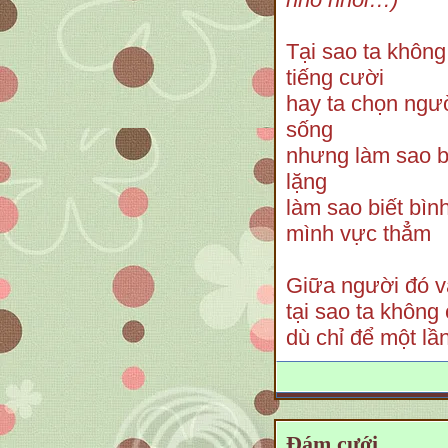
Tại sao ta khôn
tiếng cười
hay ta chọn ngư
sống
nhưng làm sao bi
lặng
làm sao biết bìn
mình vực thẳm
Giữa người đó 
tại sao ta không
dù chỉ để một lầ
Đám cưới