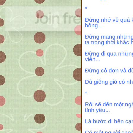
*
Đừng nhớ về quá k
hồng...
Đừng mang những y
ta trong thời khắc hi
Đừng đi qua những
viễn...
Đừng cô đơn và đừ
Dù giông gió có nh
*
Rồi sẽ đến một ngà
tình yêu...
Là bước đi bên cạ
Có một người choàn