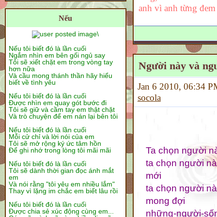
anh vì anh từng đe
Nếu
\
Nếu tôi biết đó là lần cuối
Ngắm nhìn em bên gối ngủ say
Tôi sẽ xiết chặt em trong vòng tay
Người này và ngư
hơn nữa
Và cầu mong thánh thần hãy hiểu
biết về tình yêu
Jan 6 2010, 06:34
Nếu tôi biết đó là lần cuối
socola
Được nhìn em quay gót bước đi
Tôi sẽ giữ và cầm tay em thật chặt
Và trò chuyện để em nán lại bên tôi
Nếu tôi biết đó là lần cuối
Mỗi cử chỉ và lời nói của em
Tôi sẽ mở rộng ký ức tâm hồn
Ta chọn người nà
Để ghi nhớ trong lòng tôi mãi mãi
ta chọn người nà
Nếu tôi biết đó là lần cuối
Tôi sẽ dành thời gian đọc ánh mắt
mới
em
Và nói rằng "tôi yêu em nhiều lắm"
ta chọn người nà
Thay vì lặng im chắc em biết lâu rồi
mong đợi
Nếu tôi biết đó là lần cuối
Được chia sẻ xúc động cùng em...
những-người-sống