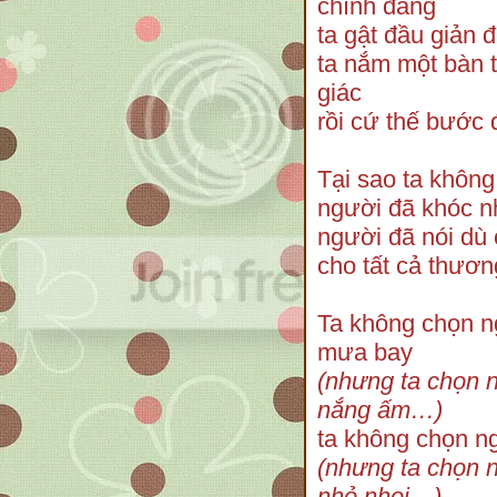
chính đáng
ta gật đầu giản 
ta nắm một bàn 
giác
rồi cứ thế bước
Tại sao ta không
người đã khóc nh
người đã nói dù
cho tất cả thươ
Ta không chọn n
mưa bay
(nhưng ta chọn n
nắng ấm…)
ta không chọn ng
(nhưng ta chọn n
nhỏ nhoi…)