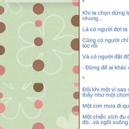
*
Khi ta chọn dừng l
nhung...
Là có người đợi t
Cũng có người chỉ 
tóc rối
Và có người đặt đôi 
- Đừng để ai khác
*
Đôi khi một vì sao s
thấy như một chứn
Một cơn mưa đi qua.
Một chiếc xích đu đ
đó...và ngồi xuống.