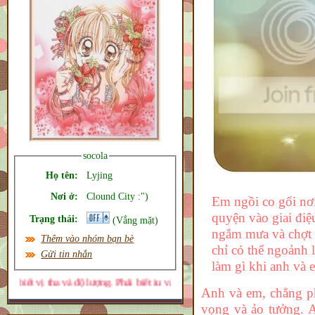
socola
Họ tên:
Lyjing
Nơi ở:
Clound City :")
Em ngồi co gối nơi
quyện vào giai đi
Trạng thái:
(Vắng mặt)
ngắm mưa và chợt 
Thêm vào nhóm bạn bè
chỉ có thể ngoảnh l
Gửi tin nhắn
làm gì khi anh và 
ượng. Phải biết iu và tàn nhẫn khi cần ^^
Anh và em, chẳng ph
vọng và ảo tưởng. 