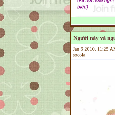
(và nỗi hoài nghi
Vĩnh biệt Đại tướng
biết!)
Nguyễn Quốc Bảo
VĨNH BIỆT ĐẠI TƯỚNG
Người này và ngư
Jan 6 2010, 11:25
socola