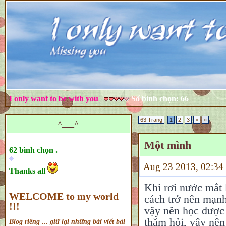
I only want to be with you
Số bình chọn: 66
63 Trang
1
2
3
>
»
^___^
Một mình
62 bình chọn .
Aug 23 2013, 02:
Thanks all
Khi rơi nước mắt 
WELCOME to my world
cách trở nên mạnh
!!!
vậy nên học được
thăm hỏi, vậy nên
Blog riêng ... giữ lại những bài viết bài