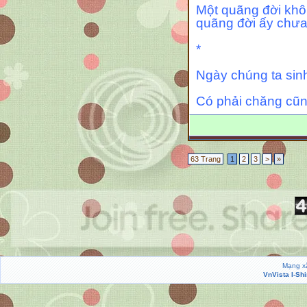
Một quãng đời không
quãng đời ấy chưa
*
Ngày chúng ta sinh 
Có phải chăng cũn
63 Trang
1
2
3
>
»
Mạng xã
VnVista I-Sh