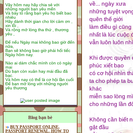
về... ngày xưa
Vậy hôm nay hãy chia sẻ với
những người bạn yêu mến
những tuyệt vọn
Và bày tỏ rằng bạn yêu họ biết bao
nhiêu
quên thế giới
Hãy dành thời gian cho lời cảm ơn ,
xin lỗi ,
làm điều gì cũng
Và rộng mở lòng tha thứ , thương
nhất là lúc cuộc
yêu ,
vẫn luôn luôn nhì
Để nếu Ngày mai không bao giờ đến
nữa,
Bạn sẽ không bao giờ phải hối tiếc
Ngày hôm nay.
Khi được quyền c
Nào ai dám chắc mình còn có ngày
phúc xiết bao
mai
Dù bạn còn xuân hay mái đầu đã
có cơ hội nhìn t
bạc.
Và hôm nay có thể là cơ hội lần cuối
ta cho phép ta b
Để bạn mở lòng với những người
khác
yêu thương
miễn sao lòng mì
cho những lần đ
Blog bạn bè
Không cần biết 
gật đầu
BUY PASSPORT ONLINE,
PASSPORT RENEWAL, HOW TO