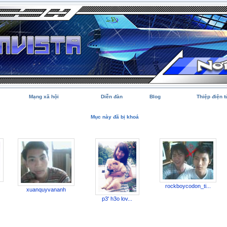
Mạng xã hội
Diễn đàn
Blog
Thiệp điện t
Mục này đã bị khoá
rockboycodon_ti...
xuanquyvananh
p3' h3o lov...