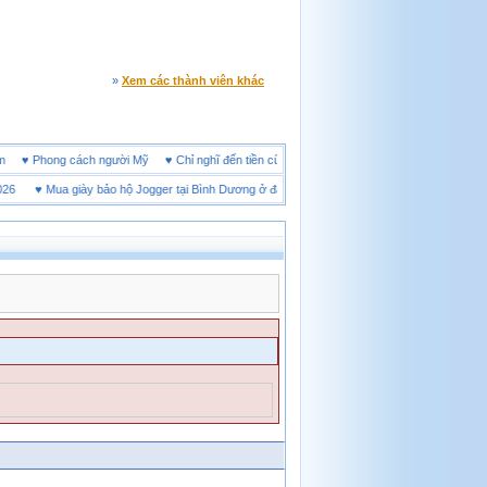
»
Xem các thành viên khác
ne đêm
♥
Phong cách người Mỹ
♥
Chỉ nghĩ đến tiền cũng làm người ta ích kỷ
♥
Mua giày bảo hộ Jogger tại Bình Dương ở đâu tốt
♥
Thị trường giày bảo hộ tại Thái 