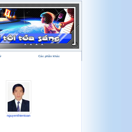
ử
Các phần khác
nguyenthientoan