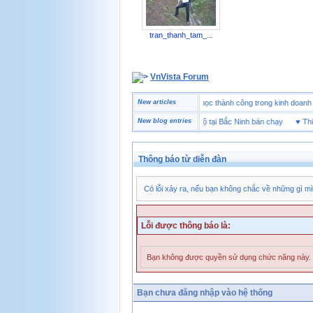
tran_thanh_tam_...
VnVista Forum
♥
Một số câu hỏi phỏng vấn “đặc biệt” của Microsoft
New articles
♥
4 bài học thành công trong kinh 
♥
Thương hiệu giày bảo hộ tại Bắc Ninh bán chạy
New blog entries
♥
Thiết b
Thông báo từ diễn đàn
Có lỗi xảy ra, nếu bạn không chắc về những gì mì
Lỗi được thông báo là:
Bạn không được quyền sử dụng chức năng này.
Bạn chưa đăng nhập vào hệ thống