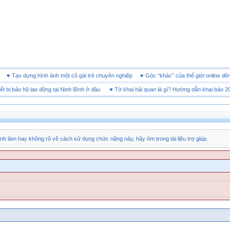
doanh
♥
Tạo dựng hình ảnh một cô gái trẻ chuyên nghiệp
♥
Góc “khác” của thế giới onli
ị bảo hộ lao động tại Ninh Bình ở đâu
♥
Tờ khai hải quan là gì? Hướng dẫn khai báo 2026
nh làm hay không rõ về cách sử dụng chức năng này, hãy tìm trong tài liệu trợ giúp.