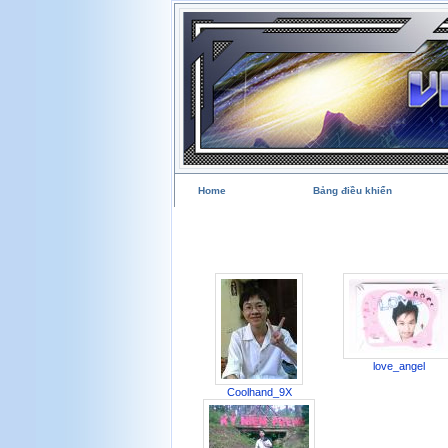
Home
Bảng điều khiển
love_angel
Coolhand_9X