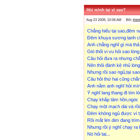
Hỏi mình tại vì sao?
Aug 23 2008, 10:06 AM Bởi:
thie
Chẳng hiểu tại sao,đêm 
Đêm khuya sương lạnh ch
Anh chẳng nghĩ gì mà thả 
Gió thổi vi vu hỏi sao lò
Câu hỏi đưa ra nhưng chẳn
Nên thôi đành kệ nhủ lòn
Nhưng rồi sao ngủ,tại sa
Câu hỏi thứ hai cũng chẳng
Anh nằm anh nghĩ hỏi mìn
Ý nghĩ lang thang đi tìm lờ
Chạy khắp tâm hồn,ngóc 
Chạy một mạch dài và rồi
Đêm không ngủ được vì th
Rồi mắt lim dim đang trìm
Nhưng rồi ý nghĩ chạy ra
Nó hỏi tại...