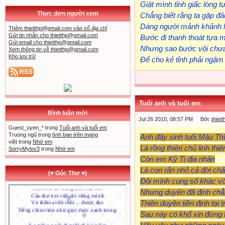
Giật mình tỉnh giấc lòng tự
Thực đơn người xem
Chẳng biết rằng ta gặp đâu
Dáng người mảnh khảnh l
Thêm
thietthp@gmail.com
vào sổ địa chỉ
Gửi tin nhắn cho
thietthp@gmail.com
Bước đi thanh thoát tựa 
Gửi email cho
thietthp@gmail.com
Nhưng sao bước vội chưa
Xem thông tin về
thietthp@gmail.com
Kho lưu trữ
Để cho kẻ tỉnh phải ngậm 
Tuổi anh và tuổi em
Bình luận mới
Jul 26 2010, 08:57 PM Bởi:
thiet
Guest_uyen_* trong
Tuổi anh và tuổi em
Truong ngũ trong
tình bạn trên mạng
Anh đây sinh tuổi Mậu Th
việt trong
Nhớ em
Là rồng thiên chủ linh thi
SorryMylov3
trong
Nhớ em
XIN CHAO MOI NGUOI MINH LA THANH VIEN
Còn em Kỷ Tị địa nhân
Là con rắn nhỏ cả đời ch
(♥ Góc Thơ ♥)
Đôi mình cung số khác vờ
Nhưng duyên đã định chẳ
Thiên duyên tiền định tại t
Sau này có khổ xin đừng 