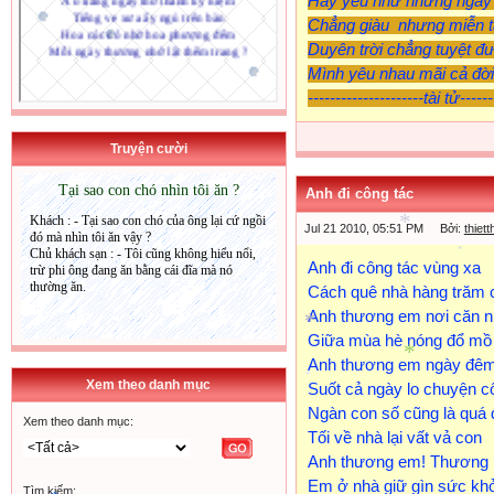
Hãy yêu như những ngày
Chẳng giàu nhưng miễn t
Duyên trời chẳng tuyệt đ
Mình yêu nhau mãi cả đờ
---------------------tài tử------
Truyện cười
Anh đi công tác
Jul 21 2010, 05:51 PM Bởi:
thiet
*
Anh đi công tác vùng xa
*
Cách quê nhà hàng trăm 
Anh thương em nơi căn n
Giữa mùa hè nóng đổ mồ 
*
Anh thương em ngày đêm
Xem theo danh mục
Suốt cả ngày lo chuyện c
*
*
Ngàn con số cũng là quá 
Xem theo danh mục:
Tối về nhà lại vất vả con
Anh thương em! Thương 
Em ở nhà giữ gìn sức kh
Tìm kiếm: