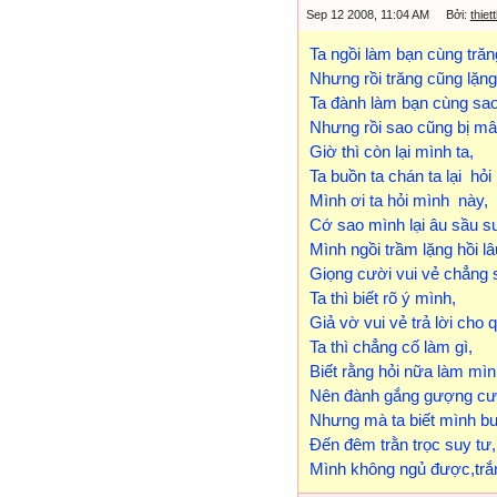
Sep 12 2008, 11:04 AM Bởi:
thie
Ta ngồi làm bạn cùng trăn
Nhưng rồi trăng cũng lặng 
Ta đành làm bạn cùng sao
Nhưng rồi sao cũng bị m
Giờ thì còn lại mình ta,
Ta buồn ta chán ta lại hỏi
Mình ơi ta hỏi mình này,
Cớ sao mình lại âu sầu s
Mình ngồi trầm lặng hồi lâ
Giọng cười vui vẻ chẳng 
Ta thì biết rõ ý mình,
Giả vờ vui vẻ trả lời cho 
Ta thì chẳng cố làm gì,
Biết rằng hỏi nữa làm mì
Nên đành gắng gượng cư
Nhưng mà ta biết mình bu
Đến đêm trằn trọc suy tư,
Mình không ngủ được,trắ