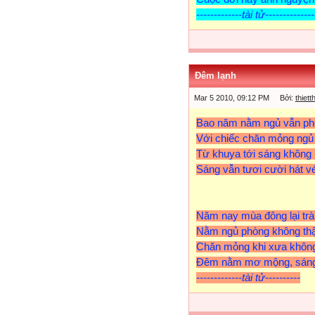
-------------tài tử--------------
Đêm lạnh
Mar 5 2010, 09:12 PM Bởi:
thiet
Bao năm nằm ngủ vẫn ph
Với chiếc chăn mỏng ngủ
Từ khuya tới sáng khôn
Sáng vẫn tươi cười hát v
Năm nay mùa đông lại trà
Nằm ngủ phòng không thật
Chăn mỏng khi xưa khôn
Đêm nằm mơ mộng, sáng
-------------tài tử----------