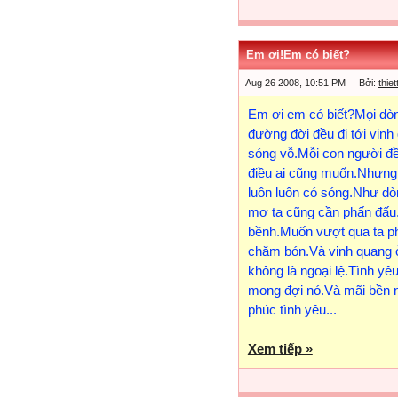
Em ơi!Em có biết?
Aug 26 2008, 10:51 PM Bởi:
thie
Em ơi em có biết?Mọi dòn
đường đời đều đi tới vin
sóng vỗ.Mỗi con người đ
điều ai cũng muốn.Nhưng
luôn luôn có sóng.Như d
mơ ta cũng cần phấn đấu.
bềnh.Muốn vượt qua ta ph
chăm bón.Và vinh quang ở
không là ngoại lệ.Tình yê
mong đợi nó.Và mãi bền nế
phúc tình yêu...
Xem tiếp »