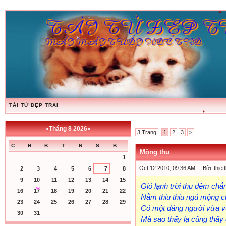
*
*
TÀI TỬ ĐẸP TRAI
*
«
Tháng 8 2026
»
3 Trang
1
2
3
>
C
H
B
T
N
S
B
Mộng thu
1
Oct 12 2010, 09:36 AM Bởi:
thie
2
3
4
5
6
7
8
9
10
11
12
13
14
15
Gió lạnh trời thu đêm ch
16
17
18
19
20
21
22
Nằm thiu thiu ngủ mộng 
23
24
25
26
27
28
29
*
Có một dáng người vừa v
30
31
Mà sao thấy lạ cũng thấy