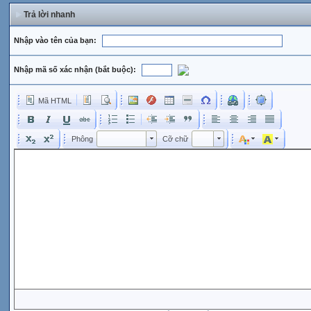
Trả lời nhanh
Nhập vào tên của bạn:
Nhập mã số xác nhận (bắt buộc):
Mã HTML
Phông
Kích cỡ phông
Phông
Cỡ chữ
Phông
Cỡ chữ