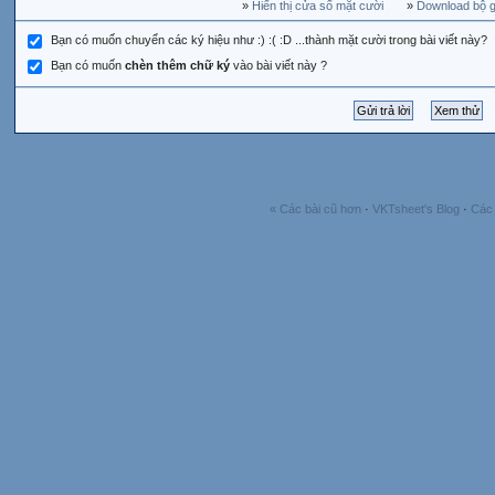
»
Hiển thị cửa sổ mặt cười
»
Download bộ gõ
Bạn có muốn chuyển các ký hiệu như :) :( :D ...thành mặt cười trong bài viết này?
Bạn có muốn
chèn thêm chữ ký
vào bài viết này ?
« Các bài cũ hơn
·
VKTsheet's Blog
·
Các 