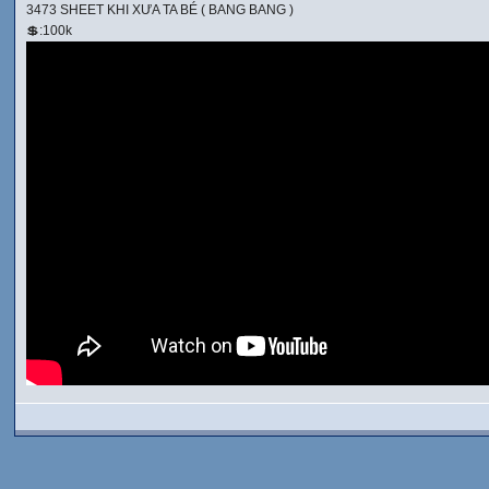
3473 SHEET KHI XƯA TA BÉ ( BANG BANG )
💲
:100k