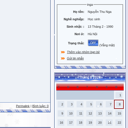
inga
Họ tên:
Nguyễn Thu Nga
Nghề nghiệp:
Học sinh
Sinh nhật:
:
13 Tháng 2 - 1990
Nơi ở:
Hà Nội
Trạng thái:
(Vắng mặt)
Thêm vào nhóm bạn bè
Gửi tin nhắn
«
Tháng 8 2026
»
C
H
B
T
N
S
B
1
2
3
4
5
6
7
8
Permalink
|
Bình luận: 0
9
10
11
12
13
14
15
16
17
18
19
20
21
22