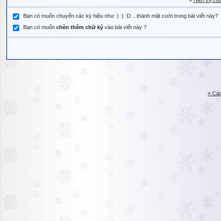
»
Hiển thị cử
Bạn có muốn chuyển các ký hiệu như :) :( :D ...thành mặt cười trong bài viết này?
Bạn có muốn
chèn thêm chữ ký
vào bài viết này ?
« Các