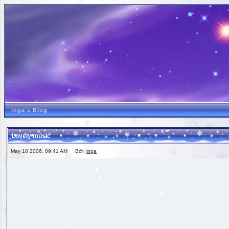
inga's Blog
Lovely music
May 18 2006, 09:41 AM Bởi:
inga