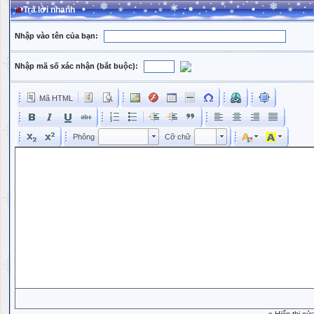
Trả lời nhanh
Nhập vào tên của bạn:
Nhập mã số xác nhận (bắt buộc):
Mã HTML
Phông
Kích cỡ phông
Phông
Cỡ chữ
Phông
Cỡ chữ