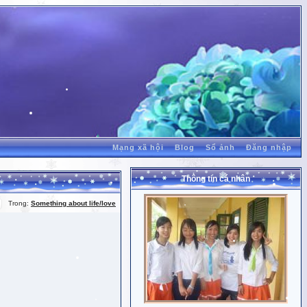
Mạng xã hội
Blog
Sổ ảnh
Đăng nhập
Thông tin cá nhân
Trong:
Something about life/love