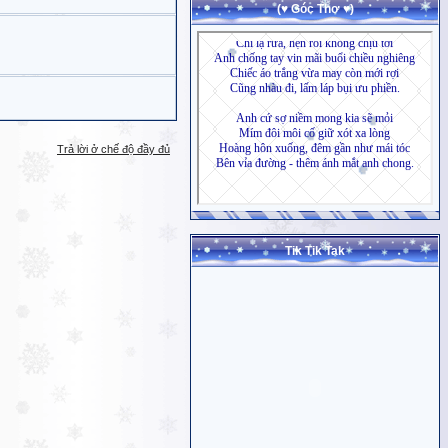
(♥ Góc Thơ ♥)
Trả lời ở chế độ đầy đủ
Tik Tik Tak