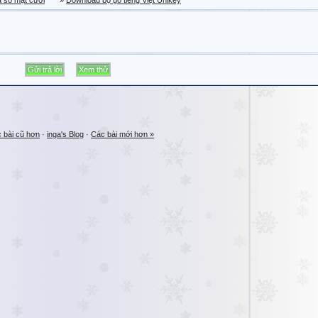
a sổ mặt cười
»
Download bộ gõ tiếng Việt Unikey
 bài cũ hơn
·
inga's Blog
·
Các bài mới hơn »