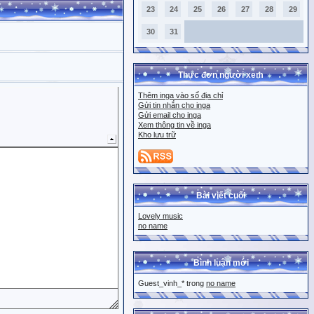
23
24
25
26
27
28
29
30
31
Thực đơn người xem
Thêm inga vào sổ địa chỉ
Gửi tin nhắn cho inga
Gửi email cho inga
Xem thông tin về inga
Kho lưu trữ
Bài viết cuối
Lovely music
no name
Bình luận mới
Guest_vinh_* trong
no name