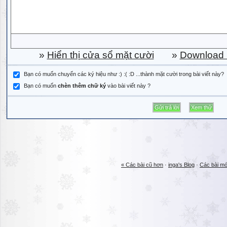
»
Hiển thị cửa sổ mặt cười
»
Download b
Bạn có muốn chuyển các ký hiệu như :) :( :D ...thành mặt cười trong bài viết này?
Bạn có muốn
chèn thêm chữ ký
vào bài viết này ?
« Các bài cũ hơn
·
inga's Blog
·
Các bài mớ