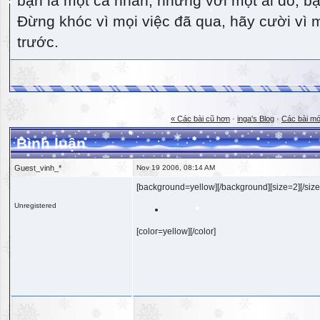
bạn là một cá nhân, nhưng với một ai đó, bạn
Đừng khóc vì mọi việc đã qua, hãy cười vì 
trước.
« Các bài cũ hơn
·
inga's Blog
·
Các bài mớ
Bình luận
Guest_vinh_*
Nov 19 2006, 08:14 AM
[background=yellow][/background][size=2][/size
Unregistered
[color=yellow][/color]