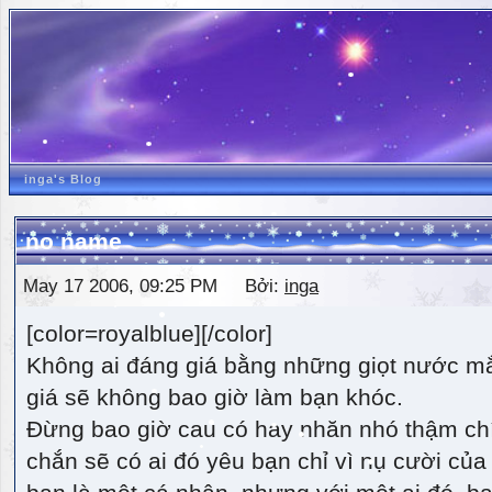
inga's Blog
no name
May 17 2006, 09:25 PM Bởi:
inga
[color=royalblue][/color]
Không ai đáng giá bằng những giọt nước m
giá sẽ không bao giờ làm bạn khóc.
Đừng bao giờ cau có hay nhăn nhó thậm ch
chắn sẽ có ai đó yêu bạn chỉ vì nụ cười của 