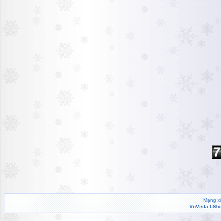
Mạng xã
VnVista I-Sh