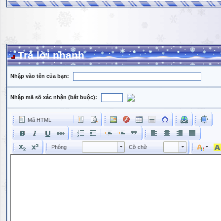
Trả lời nhanh
Nhập vào tên của bạn:
Nhập mã số xác nhận (bắt buộc):
Mã HTML
Phông
Kích cỡ phông
Phông
Cỡ chữ
Phông
Cỡ chữ