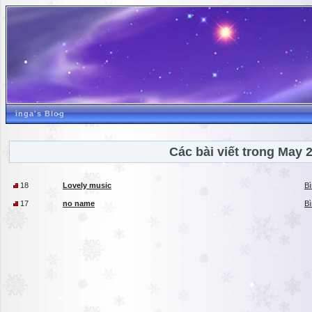
inga's Blog
Các bài viết trong May 
18
Lovely music
Bì
17
no name
Bì