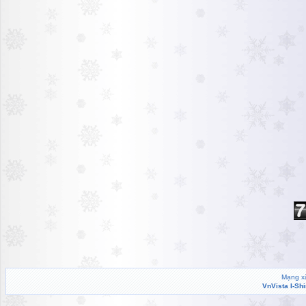
Mạng xã
VnVista I-Sh