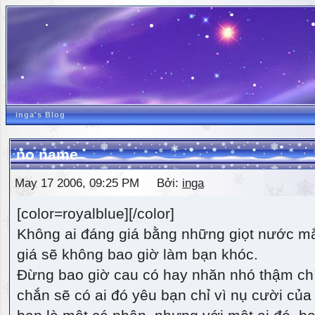
inga's Blog
no name
May 17 2006, 09:25 PM Bởi:
inga
[color=royalblue][/color]
Không ai đáng giá bằng những giọt nước m
giá sẽ không bao giờ làm bạn khóc.
Đừng bao giờ cau có hay nhăn nhó thậm ch
chắn sẽ có ai đó yêu bạn chỉ vì nụ cười của 