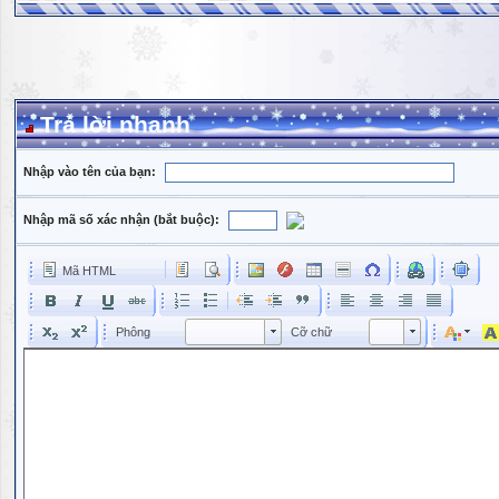
Trả lời nhanh
Nhập vào tên của bạn:
Nhập mã số xác nhận (bắt buộc):
Mã HTML
Phông
Kích cỡ phông
Phông
Cỡ chữ
Phông
Cỡ chữ