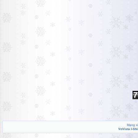
Mạng xã
VnVista I-Sh