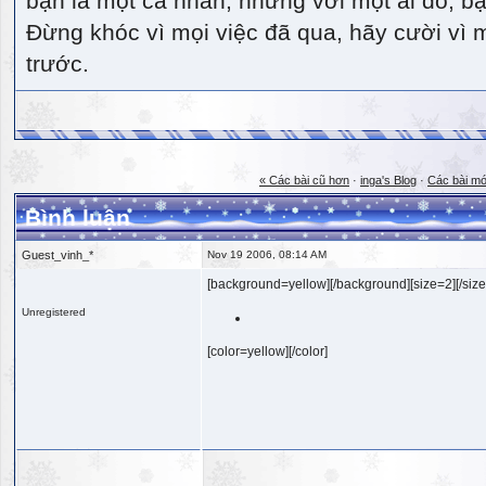
bạn là một cá nhân, nhưng với một ai đó, bạn
Đừng khóc vì mọi việc đã qua, hãy cười vì 
trước.
« Các bài cũ hơn
·
inga's Blog
·
Các bài mớ
Bình luận
Guest_vinh_*
Nov 19 2006, 08:14 AM
[background=yellow][/background][size=2][/size
Unregistered
[color=yellow][/color]