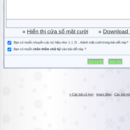
»
Hiển thị cửa sổ mặt cười
»
Download b
Bạn có muốn chuyển các ký hiệu như :) :( :D ...thành mặt cười trong bài viết này?
Bạn có muốn
chèn thêm chữ ký
vào bài viết này ?
« Các bài cũ hơn
·
inga's Blog
·
Các bài mớ