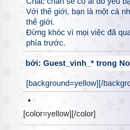
Chắc chắn sẽ có ai đó yêu bạ
Với thế giới, bạn là một cá n
thế giới.
Đừng khóc vì mọi việc đã qua
phía trước.
bởi: Guest_vinh_* trong No
[background=yellow][/backgro
[color=yellow][/color]