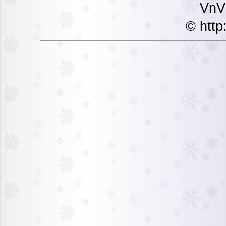
VnVi
© http