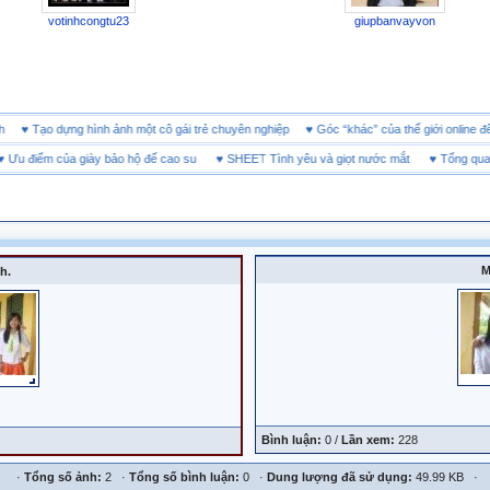
votinhcongtu23
giupbanvayvon
doanh
♥
Tạo dựng hình ảnh một cô gái trẻ chuyên nghiệp
♥
Góc “khác” của thế giới onl
 điểm của giày bảo hộ đế cao su
♥
SHEET Tình yêu và giọt nước mắt
♥
Tổng quan về
M
h.
Bình luận:
0 /
Lần xem:
228
·
Tổng số ảnh:
2 ·
Tổng số bình luận:
0 ·
Dung lượng đã sử dụng:
49.99 KB ·