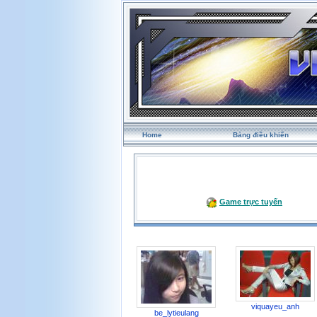
Home
Bảng điều khiển
Game trực tuyến
viquayeu_anh
be_lytieulang