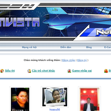
Mạng xã hội
Diễn đàn
Blog
E-Ca
Chào mừng khách viếng thăm
(
Đăng nhập
|
Đăng ký
)
Siêu thị
Các trò chơi khác
Game nhập vai
B
hoasu56