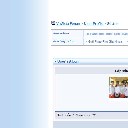
VnVista Forum
>
User Profile
> Sổ ảnh
♥
Một số câu hỏi phỏng vấn “đặc biệt” của Microsoft
New articles
♥
4 bài học thành công trong kinh 
♥
Tăng Bền Sản Phẩm Với Giải Pháp Phụ Gia Nhựa
New blog entries
♥
Ưu
User's Album
Lớp mìn
Bình luận:
1 /
Lần xem:
228