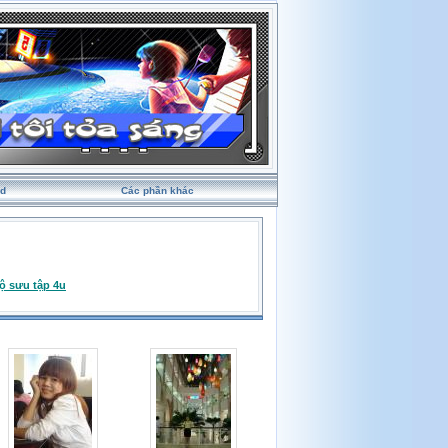
rd
Các phần khác
ộ sưu tập 4u