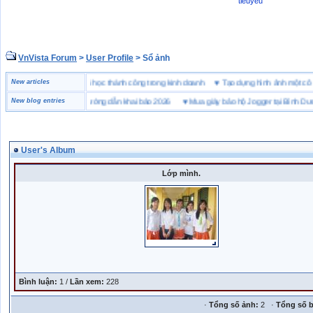
tieuyeu
VnVista Forum
>
User Profile
> Sổ ảnh
 biệt” của Microsoft
New articles
♥
4 bài học thành công trong kinh doanh
♥
Tạo dựng hình ảnh một 
 khai hải quan là gì? Hướng dẫn khai báo 2026
New blog entries
♥
Mua giày bảo hộ Jogger tại Bình Dương
User's Album
Lớp mình.
Bình luận:
1 /
Lần xem:
228
·
Tổng số ảnh:
2 ·
Tổng số b