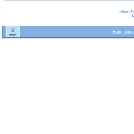
Invision P
L
Home
|
Mạng x