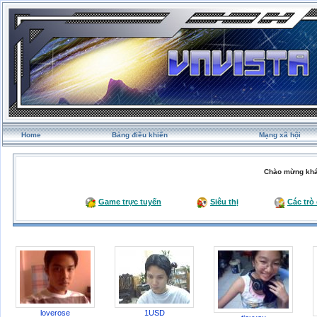
Home
Bảng điều khiển
Mạng xã hội
Chào mừng khá
Game trực tuyến
Siêu thị
Các trò
loverose
1USD