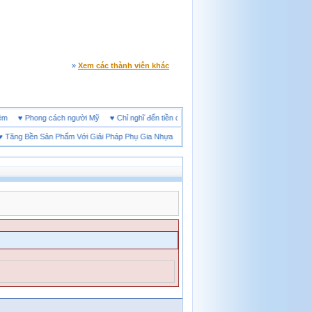
»
Xem các thành viên khác
ine đêm
♥
Phong cách người Mỹ
♥
Chỉ nghĩ đến tiền cũng làm người ta ích kỷ
ng Bền Sản Phẩm Với Giải Pháp Phụ Gia Nhựa
♥
Ưu điểm của giày bảo hộ đế cao su