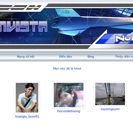
Mạng xã hội
Diễn đàn
Blog
Thiệp điện t
Mục này đã bị khoá
tuyennguyen
thocondethuong
hoangtu_buon91