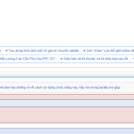
 doanh
♥
Tạo dựng hình ảnh một cô gái trẻ chuyên nghiệp
♥
Góc “khác” của thế giới onl
Lượng Cao Cần Phụ Gia PVC Gì?
♥
Giày bảo hộ lót Kevlar và lót thép loại nào tốt
♥
Tă
nh làm hay không rõ về cách sử dụng chức năng này, hãy tìm trong tài liệu trợ giúp.