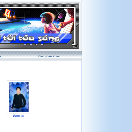
ử
Các phần khác
tiennhat