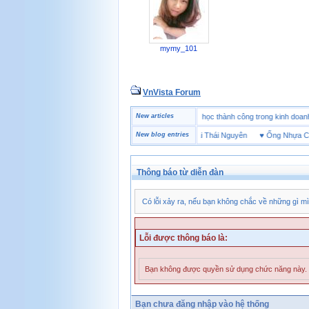
mymy_101
VnVista Forum
♥
Một số câu hỏi phỏng vấn “đặc biệt” của Microsoft
New articles
♥
4 bài học thành công trong kinh
♥
Thị trường giày bảo hộ tại Thái Nguyên
New blog entries
♥
Ống Nhựa Chất 
Thông báo từ diễn đàn
Có lỗi xảy ra, nếu bạn không chắc về những gì mì
Lỗi được thông báo là:
Bạn không được quyền sử dụng chức năng này.
Bạn chưa đăng nhập vào hệ thống