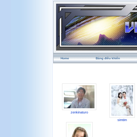
Home
Bảng điều khiển
zenkinaturo
simtim