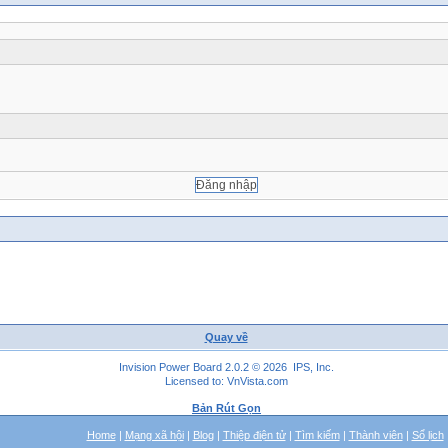
Quay về
Invision Power Board 2.0.2 © 2026 IPS, Inc.
Licensed to: VnVista.com
Bản Rút Gọn
Home
|
Mạng xã hội
|
Blog
|
Thiệp điện tử
|
Tìm kiếm
|
Thành viên
|
Sổ lịch