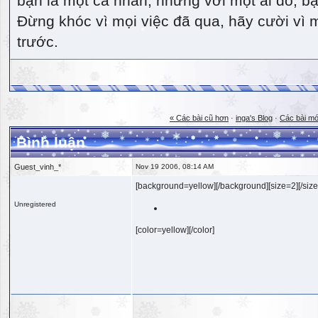
bạn là một cá nhân, nhưng với một ai đó, bạn
Đừng khóc vì mọi việc đã qua, hãy cười vì 
trước.
« Các bài cũ hơn
·
inga's Blog
·
Các bài mớ
Bình luận
Guest_vinh_*
Nov 19 2006, 08:14 AM
[background=yellow][/background][size=2][/size
Unregistered
[color=yellow][/color]