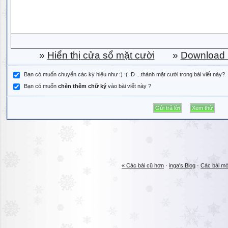
»
Hiển thị cửa sổ mặt cười
»
Download b
Bạn có muốn chuyển các ký hiệu như :) :( :D ...thành mặt cười trong bài viết này?
Bạn có muốn
chèn thêm chữ ký
vào bài viết này ?
« Các bài cũ hơn
·
inga's Blog
·
Các bài mớ