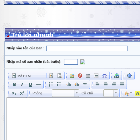
Trả lời nhanh
Nhập vào tên của bạn:
Nhập mã số xác nhận (bắt buộc):
Mã HTML
Phông
Kích cỡ phông
Phông
Cỡ chữ
Phông
Cỡ chữ