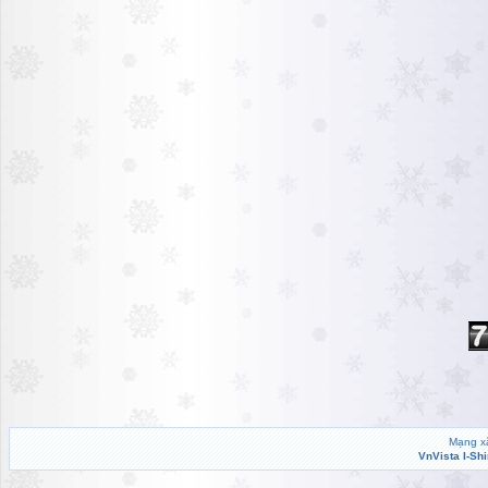
Mạng xã
VnVista I-Sh