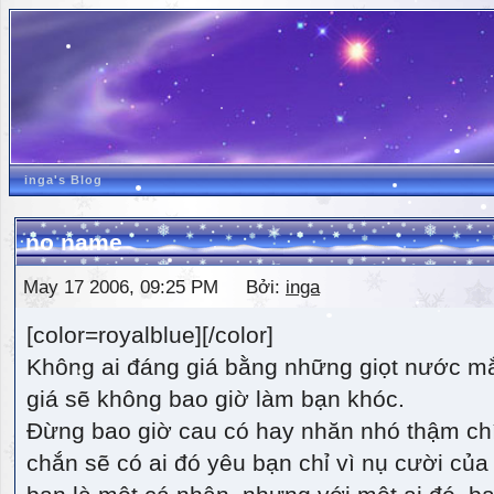
inga's Blog
no name
May 17 2006, 09:25 PM Bởi:
inga
[color=royalblue][/color]
Không ai đáng giá bằng những giọt nước m
giá sẽ không bao giờ làm bạn khóc.
Đừng bao giờ cau có hay nhăn nhó thậm ch
chắn sẽ có ai đó yêu bạn chỉ vì nụ cười của 