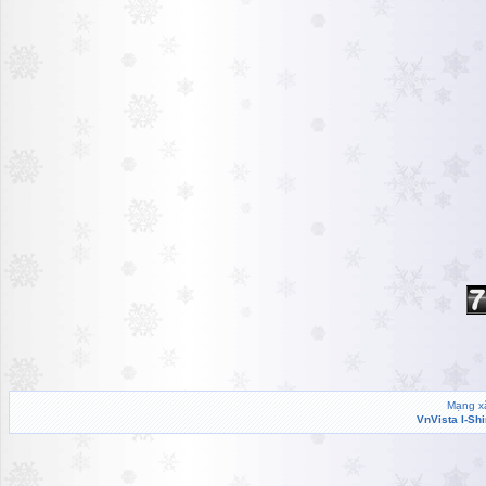
Mạng xã
VnVista I-Sh