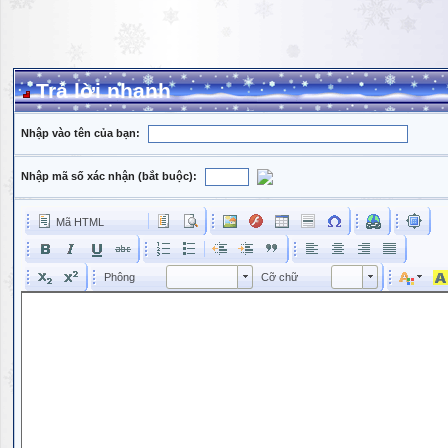
Trả lời nhanh
Nhập vào tên của bạn:
Nhập mã số xác nhận (bắt buộc):
Mã HTML
Phông
Kích cỡ phông
Phông
Cỡ chữ
Phông
Cỡ chữ