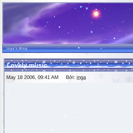
inga's Blog
Lovely music
May 18 2006, 09:41 AM Bởi:
inga