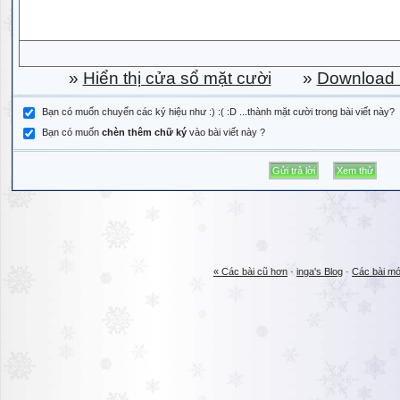
»
Hiển thị cửa sổ mặt cười
»
Download b
Bạn có muốn chuyển các ký hiệu như :) :( :D ...thành mặt cười trong bài viết này?
Bạn có muốn
chèn thêm chữ ký
vào bài viết này ?
« Các bài cũ hơn
·
inga's Blog
·
Các bài mớ