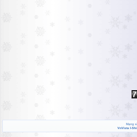
Mạng xã
VnVista I-Sh