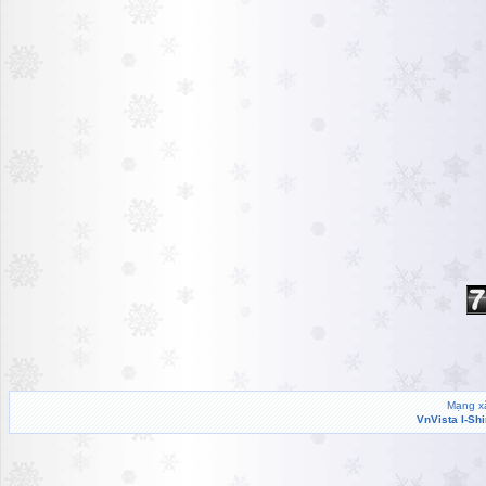
Mạng xã
VnVista I-Sh