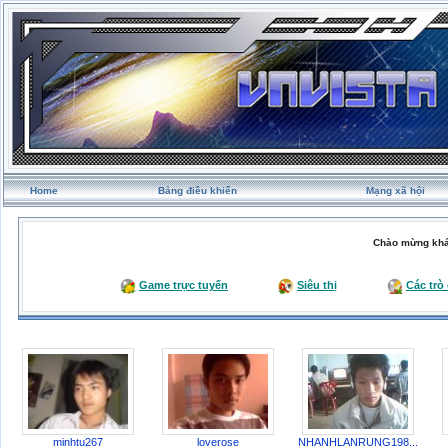
Home
Bảng điều khiển
Mạng xã hội
Chào mừng khá
Game trực tuyến
Siêu thị
Các trò
minhtu267
loverose
NHANHLANRUNG198...