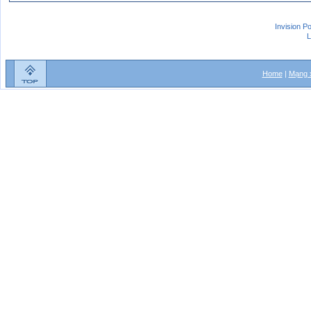
Invision P
L
Home
|
Mạng x