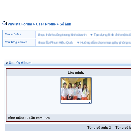
VnVista Forum
>
User Profile
> Sổ ảnh
c biệt” của Microsoft
New articles
♥
4 bài học thành công trong kinh doanh
♥
Tạo dựng hình ảnh một
ch Chọn Bột Màu Cho Nhựa Ép Phun Hiệu Quả
New blog entries
♥
Hướng dẫn chọn mua giày phòng sạch
User's Album
Lớp mình.
Bình luận:
1 /
Lần xem:
228
·
Tổng số ảnh:
2 ·
Tổng số b