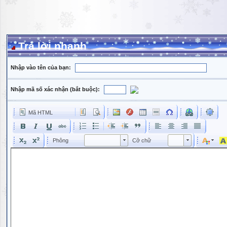
Trả lời nhanh
Nhập vào tên của bạn:
Nhập mã số xác nhận (bắt buộc):
Mã HTML
Phông
Kích cỡ phông
Phông
Cỡ chữ
Phông
Cỡ chữ