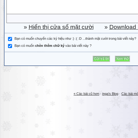
»
Hiển thị cửa sổ mặt cười
»
Download b
Bạn có muốn chuyển các ký hiệu như :) :( :D ...thành mặt cười trong bài viết này?
Bạn có muốn
chèn thêm chữ ký
vào bài viết này ?
« Các bài cũ hơn
·
inga's Blog
·
Các bài mớ