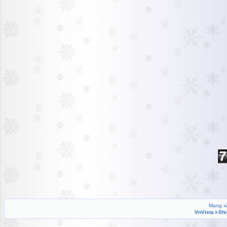
Mạng xã
VnVista I-Sh