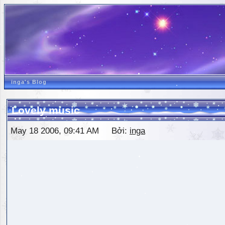
inga's Blog
Lovely music
May 18 2006, 09:41 AM Bởi:
inga