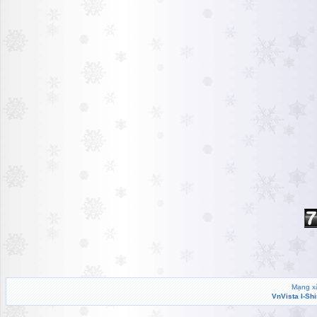
Mạng xã
VnVista I-Sh