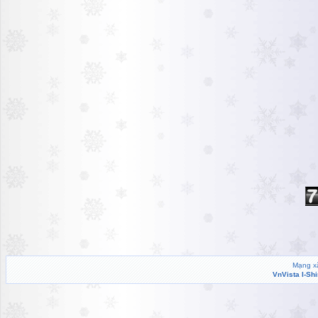
Mạng xã
VnVista I-Sh