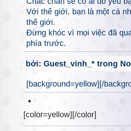
Chắc chắn sẽ có ai đó yêu bạ
Với thế giới, bạn là một cá n
thế giới.
Đừng khóc vì mọi việc đã qua
phía trước.
bởi: Guest_vinh_* trong No
[background=yellow][/backgro
[color=yellow][/color]