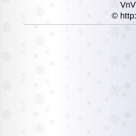
VnVi
© http