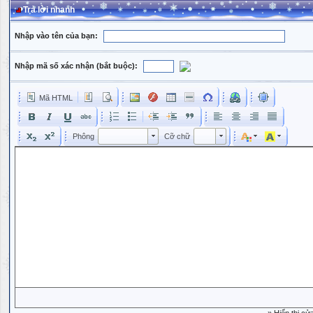
Trả lời nhanh
Nhập vào tên của bạn:
Nhập mã số xác nhận (bắt buộc):
Mã HTML
Phông
Kích cỡ phông
Phông
Cỡ chữ
Phông
Cỡ chữ