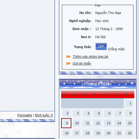
inga
Họ tên:
Nguyễn Thu Nga
Nghề nghiệp:
Học sinh
Sinh nhật:
:
13 Tháng 2 - 1990
Nơi ở:
Hà Nội
Trạng thái:
(Vắng mặt)
Thêm vào nhóm bạn bè
Gửi tin nhắn
«
Tháng 8 2026
»
C
H
B
T
N
S
B
1
2
3
4
5
6
7
8
Permalink
|
Bình luận: 0
9
10
11
12
13
14
15
16
17
18
19
20
21
22