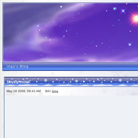
inga's Blog
Lovely music
May 18 2006, 09:41 AM Bởi:
inga