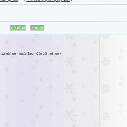
a sổ mặt cười
»
Download bộ gõ tiếng Việt Unikey
 bài cũ hơn
·
inga's Blog
·
Các bài mới hơn »