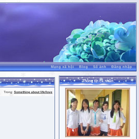
Mạng xã hội
Blog
Sổ ảnh
Đăng nhập
Thông tin cá nhân
Trong:
Something about life/love