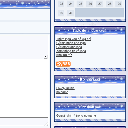
23
24
25
26
27
28
29
30
31
Thực đơn người xem
Thêm inga vào sổ địa chỉ
Gửi tin nhắn cho inga
Gửi email cho inga
Xem thông tin về inga
Kho lưu trữ
Bài viết cuối
Lovely music
no name
Bình luận mới
Guest_vinh_* trong
no name