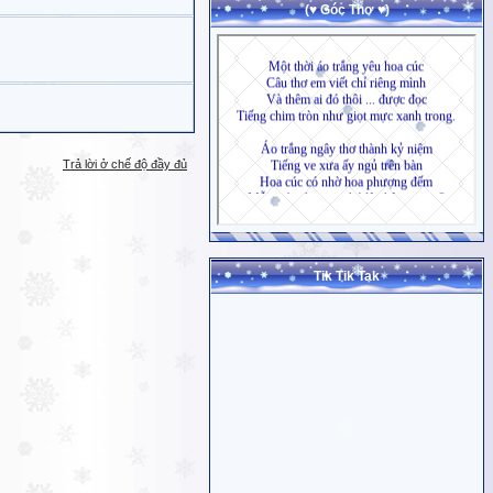
(♥ Góc Thơ ♥)
Trả lời ở chế độ đầy đủ
Tik Tik Tak