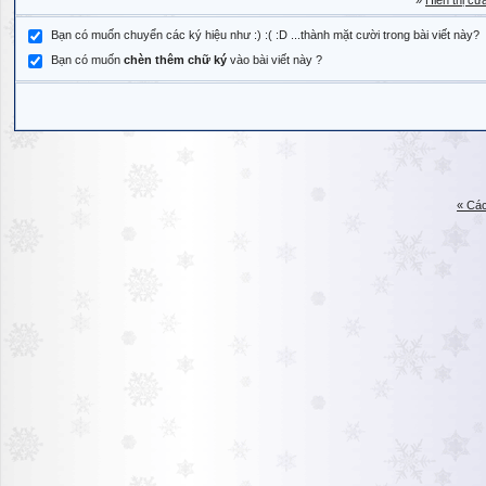
»
Hiển thị cử
Bạn có muốn chuyển các ký hiệu như :) :( :D ...thành mặt cười trong bài viết này?
Bạn có muốn
chèn thêm chữ ký
vào bài viết này ?
« Các