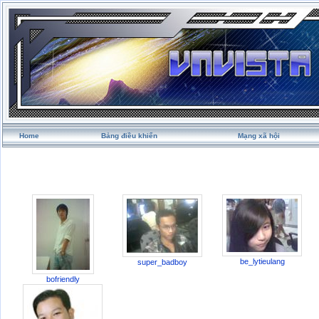
Home
Bảng điều khiển
Mạng xã hội
be_lytieulang
super_badboy
bofriendly