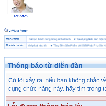
KHAICHUA
VnVista Forum
đặc biệt” của Microsoft
New articles
♥
4 bài học thành công trong kinh doanh
♥
Tạo dựng hình ảnh mộ
 hộ lót Kevlar và lót thép loại nào tốt
New blog entries
♥
Tăng Bền Sản Phẩm Với Giải Pháp Phụ Gia Nhựa
Thông báo từ diễn đàn
Có lỗi xảy ra, nếu bạn không chắc 
dụng chức năng này, hãy tìm trong tài