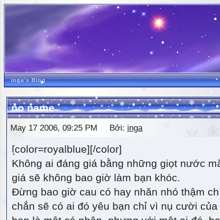
inga's Blog
no name
May 17 2006, 09:25 PM Bởi:
inga
[color=royalblue][/color]
Không ai đáng giá bằng những giọt nước m
giá sẽ không bao giờ làm bạn khóc.
Đừng bao giờ cau có hay nhăn nhó thậm ch
chắn sẽ có ai đó yêu bạn chỉ vì nụ cười của 