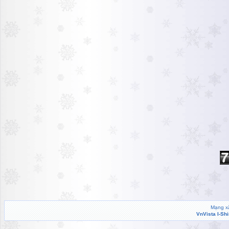
Mạng xã
VnVista I-Sh