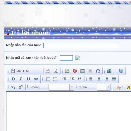
Trả lời nhanh
Nhập vào tên của bạn:
Nhập mã số xác nhận (bắt buộc):
Mã HTML
Phông
Kích cỡ phông
Phông
Cỡ chữ
Phông
Cỡ chữ