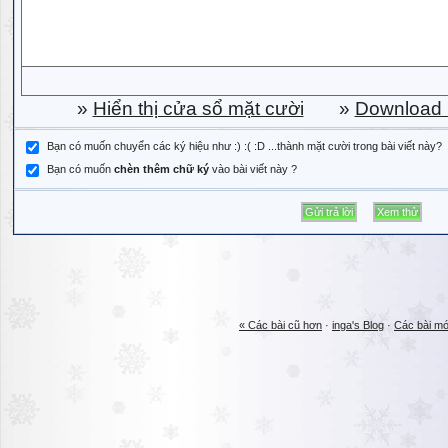
»
Hiển thị cửa sổ mặt cười
»
Download b
Bạn có muốn chuyển các ký hiệu như :) :( :D ...thành mặt cười trong bài viết này?
Bạn có muốn
chèn thêm chữ ký
vào bài viết này ?
« Các bài cũ hơn
·
inga's Blog
·
Các bài mớ