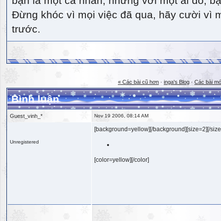
bạn là một cá nhân, nhưng với một ai đó, bạn
Đừng khóc vì mọi việc đã qua, hãy cười vì 
trước.
« Các bài cũ hơn
·
inga's Blog
·
Các bài mớ
Bình luận
Guest_vinh_*
Nov 19 2006, 08:14 AM
[background=yellow][/background][size=2][/size
Unregistered
[color=yellow][/color]