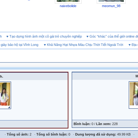
naivebolide
meomun_98
 doanh
♥
Tạo dựng hình ảnh một cô gái trẻ chuyên nghiệp
♥
Góc “khác” của thế giới onl
 bảo hộ tại Vĩnh Long
♥
Khả Năng Hạt Nhựa Màu Chịu Thời Tiết Ngoài Trời
♥
Địa chỉ 
M
h.
Bình luận:
0 /
Lần xem:
228
·
Tổng số ảnh:
2 ·
Tổng số bình luận:
0 ·
Dung lượng đã sử dụng:
49.99 KB ·