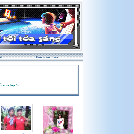
rd
Các phần khác
ộ sưu tập 4u