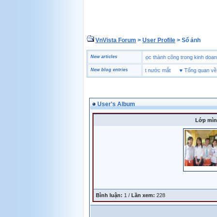
VnVista Forum
>
User Profile
> Sổ ảnh
♥
Một số câu hỏi phỏng vấn “đặc biệt” của Microsoft
New articles
♥
4 bài học thành công trong kinh
♥
SHEET Tình yêu và giọt nước mắt
New blog entries
♥
Tổng quan về giày
User's Album
Lớp mìn
Bình luận:
1 /
Lần xem:
228