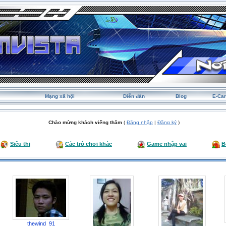
Mạng xã hội
Diễn đàn
Blog
E-Ca
Chào mừng khách viếng thăm
(
Đăng nhập
|
Đăng ký
)
Siêu thị
Các trò chơi khác
Game nhập vai
B
thewind_91