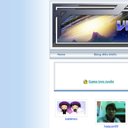
Home
Bảng điều khiển
Game trực tuyến
babiimeo
haiquan89