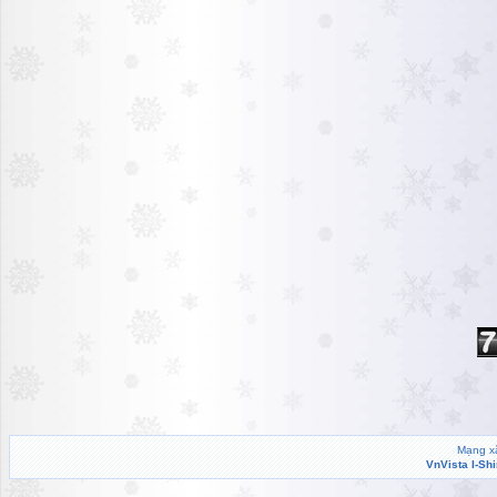
Mạng xã
VnVista I-Sh