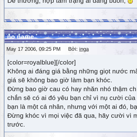
Dễ thương, hợp tâm trạng ai đang buồn,
no name
May 17 2006, 09:25 PM Bởi:
inga
[color=royalblue][/color]
Không ai đáng giá bằng những giọt nước m
giá sẽ không bao giờ làm bạn khóc.
Đừng bao giờ cau có hay nhăn nhó thậm ch
chắn sẽ có ai đó yêu bạn chỉ vì nụ cười của 
bạn là một cá nhân, nhưng với một ai đó, bạn
Đừng khóc vì mọi việc đã qua, hãy cười vì 
trước.