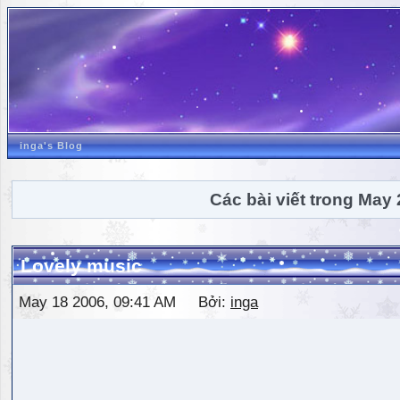
inga's Blog
Các bài viết trong May
Lovely music
May 18 2006, 09:41 AM Bởi:
inga