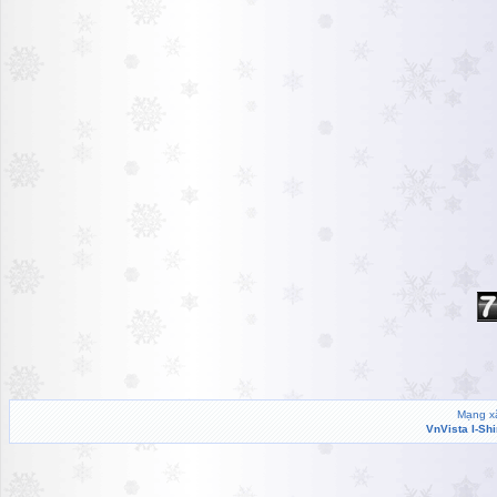
Mạng xã
VnVista I-Sh