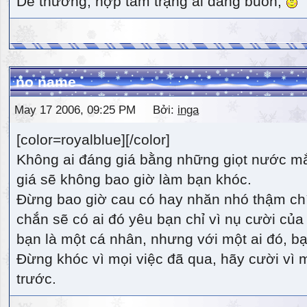
Dễ thương, hợp tâm trạng ai đang buồn,
no name
May 17 2006, 09:25 PM Bởi:
inga
[color=royalblue][/color]
Không ai đáng giá bằng những giọt nước m
giá sẽ không bao giờ làm bạn khóc.
Đừng bao giờ cau có hay nhăn nhó thậm ch
chắn sẽ có ai đó yêu bạn chỉ vì nụ cười của 
bạn là một cá nhân, nhưng với một ai đó, bạn
Đừng khóc vì mọi việc đã qua, hãy cười vì 
trước.