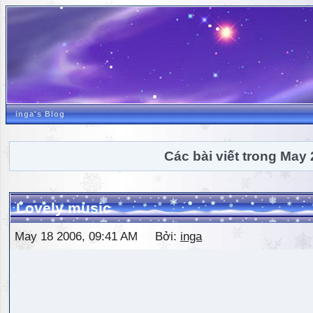
inga's Blog
Các bài viết trong May
Lovely music
May 18 2006, 09:41 AM Bởi:
inga