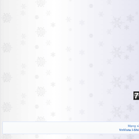
Mạng xã
VnVista I-Sh