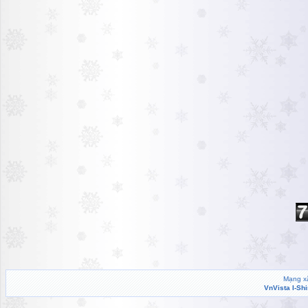
Mạng xã
VnVista I-Sh