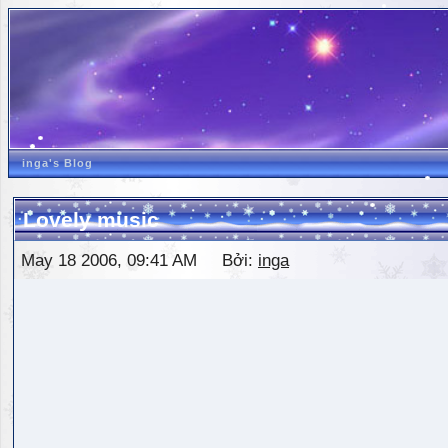
inga's Blog
Lovely music
May 18 2006, 09:41 AM Bởi:
inga