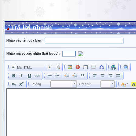
Trả lời nhanh
Nhập vào tên của bạn:
Nhập mã số xác nhận (bắt buộc):
Mã HTML
Phông
Kích cỡ phông
Phông
Cỡ chữ
Phông
Cỡ chữ