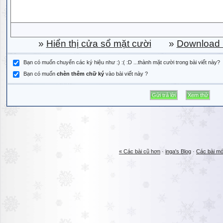
»
Hiển thị cửa sổ mặt cười
»
Download b
Bạn có muốn chuyển các ký hiệu như :) :( :D ...thành mặt cười trong bài viết này?
Bạn có muốn
chèn thêm chữ ký
vào bài viết này ?
« Các bài cũ hơn
·
inga's Blog
·
Các bài mớ