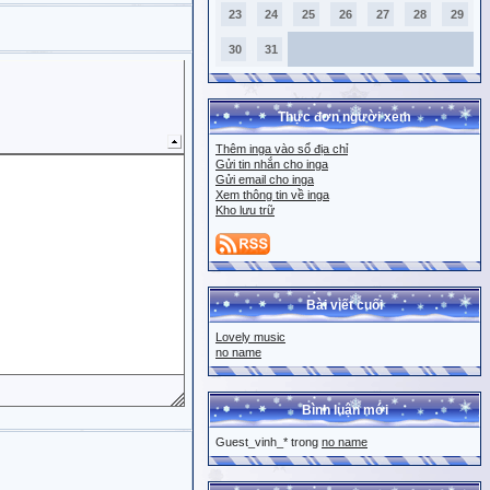
23
24
25
26
27
28
29
30
31
Thực đơn người xem
Thêm inga vào sổ địa chỉ
Gửi tin nhắn cho inga
Gửi email cho inga
Xem thông tin về inga
Kho lưu trữ
Bài viết cuối
Lovely music
no name
Bình luận mới
Guest_vinh_* trong
no name