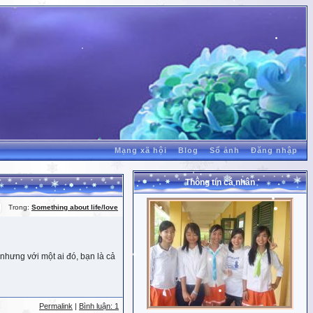
Mạng xã hội
Blog
Sổ ảnh
Đăng nhập
Thông tin cá nhân
Trong:
Something about life/love
nhưng với một ai đó, bạn là cả
Permalink
|
Bình luận: 1