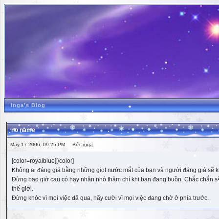
inga's Blog
no name
May 17 2006, 09:25 PM Bởi:
inga
[color=royalblue][/color]
Không ai đáng giá bằng những giọt nước mắt của bạn và người đáng giá sẽ k
Đừng bao giờ cau có hay nhăn nhó thậm chí khi bạn đang buồn. Chắc chắn sẽ có
thế giới.
Đừng khóc vì mọi việc đã qua, hãy cười vì mọi việc đang chờ ở phía trước.