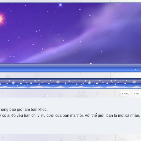
hông bao giờ làm bạn khóc.
 ai đó yêu bạn chỉ vì nụ cười của bạn mà thôi. Với thế giới, bạn là một cá nhân, 