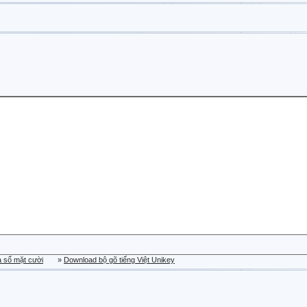
a sổ mặt cười
»
Download bộ gõ tiếng Việt Unikey