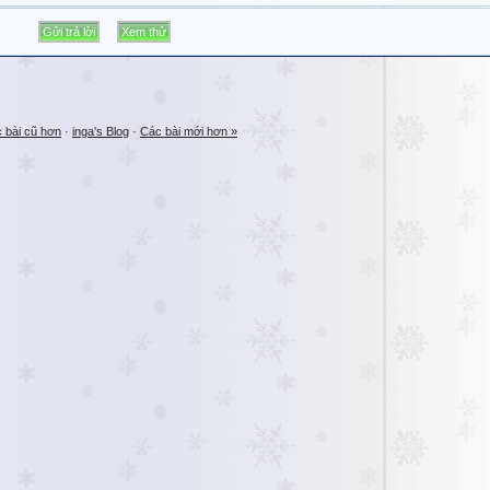
 bài cũ hơn
·
inga's Blog
·
Các bài mới hơn »