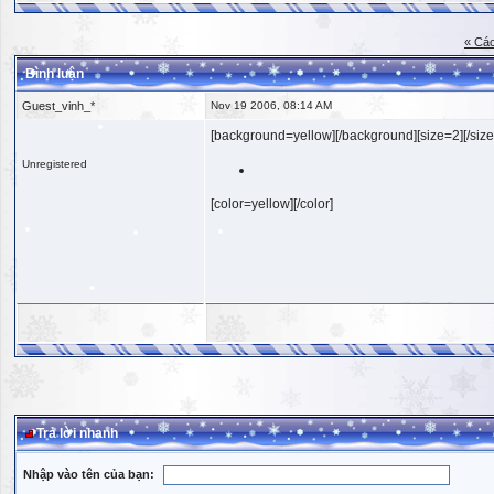
« Các
Bình luận
Guest_vinh_*
Nov 19 2006, 08:14 AM
[background=yellow][/background][size=2][/size
Unregistered
[color=yellow][/color]
Trả lời nhanh
Nhập vào tên của bạn: