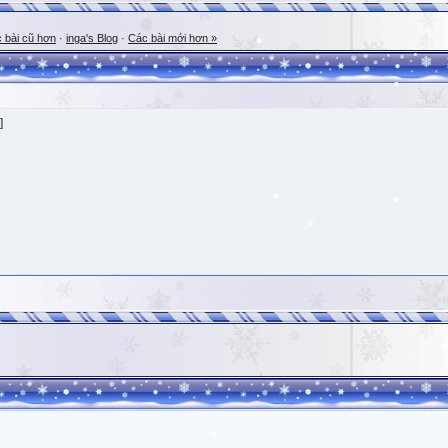
 bài cũ hơn
·
inga's Blog
·
Các bài mới hơn »
]