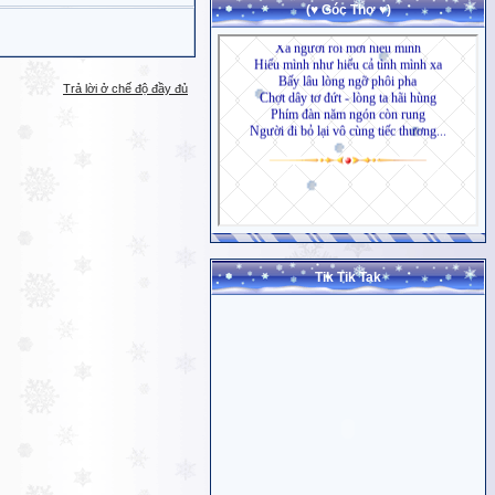
(♥ Góc Thơ ♥)
Trả lời ở chế độ đầy đủ
Tik Tik Tak