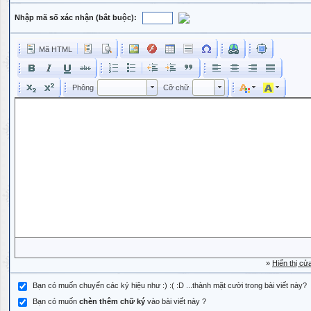
Nhập mã số xác nhận (bắt buộc):
Mã HTML
Phông
Kích cỡ phông
Phông
Cỡ chữ
Phông
Cỡ chữ
»
Hiển thị cử
Bạn có muốn chuyển các ký hiệu như :) :( :D ...thành mặt cười trong bài viết này?
Bạn có muốn
chèn thêm chữ ký
vào bài viết này ?