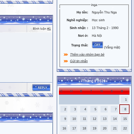
inga
Họ tên:
Nguyễn Thu Nga
Nghề nghiệp:
Học sinh
Sinh nhật:
:
13 Tháng 2 - 1990
Bình luận
#1
Nơi ở:
Hà Nội
Trạng thái:
(Vắng mặt)
Thêm vào nhóm bạn bè
Gửi tin nhắn
«
Tháng 8 2026
»
C
H
B
T
N
S
B
1
2
3
4
5
6
7
8
9
10
11
12
13
14
15
16
17
18
19
20
21
22