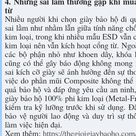
4. Những sai lầm thường gặp khi mua
từ
Nhiều người khi chọn giày bảo hộ đi q
sai lầm như nhầm lẫn giữa tính năng ch
kim loại, trong khi nhiều mẫu ESD vẫn c
kim loại nên vẫn kích hoạt cổng từ. Ngoà
các bộ phận nhỏ như khoen dây, khóa k
cũng có thể gây báo động không mong
sai kích cỡ giày sẽ ảnh hưởng đến sự th
việc do phần mũi Composite không thể 
quả bảo hộ và đáp ứng yêu cầu an ninh
giày bảo hộ 100% phi kim loại (Metal-F
kiểm tra kỹ lưỡng trước khi sử dụng. Đâ
bảo vệ người lao động và duy trì sự th
làm việc hiện đại.
Xem thêm:
https://thegioigiaybaoho.com