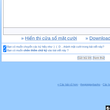
»
Hiển thị cửa sổ mặt cười
»
Download 
Bạn có muốn chuyển các ký hiệu như :) :( :D ...thành mặt cười trong bài viết này?
Bạn có muốn
chèn thêm chữ ký
vào bài viết này ?
« Các bài cũ hơn
·
thegioigiaybaoho
·
Các b