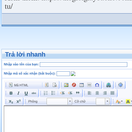
tu/
Trả lời nhanh
Nhập vào tên của bạn:
Nhập mã số xác nhận (bắt buộc):
Mã HTML
Phông
Kích cỡ phông
Phông
Cỡ chữ
Phông
Cỡ chữ