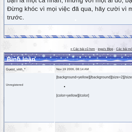
bạn là một cá nhân, nhưng với một ai đó, bạn
Đừng khóc vì mọi việc đã qua, hãy cười vì 
trước.
« Các bài cũ hơn
·
inga's Blog
·
Các bài mớ
Bình luận
Guest_vinh_*
Nov 19 2006, 08:14 AM
[background=yellow][/background][size=2][/size
Unregistered
[color=yellow][/color]