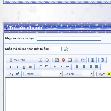
Trả lời nhanh
Nhập vào tên của bạn:
Nhập mã số xác nhận (bắt buộc):
Mã HTML
Phông
Kích cỡ phông
Phông
Cỡ chữ
Phông
Cỡ chữ