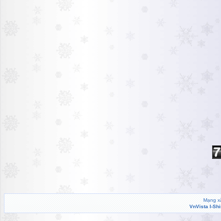
Mạng xã
VnVista I-Sh