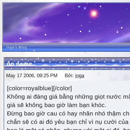
inga's Blog
no name
May 17 2006, 09:25 PM Bởi:
inga
[color=royalblue][/color]
Không ai đáng giá bằng những giọt nước m
giá sẽ không bao giờ làm bạn khóc.
Đừng bao giờ cau có hay nhăn nhó thậm ch
chắn sẽ có ai đó yêu bạn chỉ vì nụ cười của 