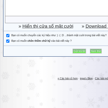
»
Hiển thị cửa sổ mặt cười
»
Download b
Bạn có muốn chuyển các ký hiệu như :) :( :D ...thành mặt cười trong bài viết này?
Bạn có muốn
chèn thêm chữ ký
vào bài viết này ?
« Các bài cũ hơn
·
inga's Blog
·
Các bài mớ