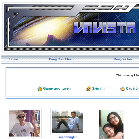
Home
Bảng điều khiển
Mạng xã hội
Chào mừng khá
Game trực tuyến
Siêu thị
Các trò
manhhagtvt