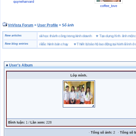
quyneharvard
coffee_love
VnVista Forum
>
User Profile
> Sổ ảnh
đặc biệt” của Microsoft
New articles
♥
4 bài học thành công trong kinh doanh
♥
Tạo dựng hình ảnh m
g hiệu giày bảo hộ tại Bắc Ninh bán chạy
New blog entries
♥
Thiết bị bảo hộ lao động tại Ninh Bình ở đâu
User's Album
Lớp mình.
Bình luận:
1 /
Lần xem:
228
·
Tổng số ảnh:
2 ·
Tổng số b