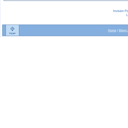
Invision P
L
Home
|
Mạng x