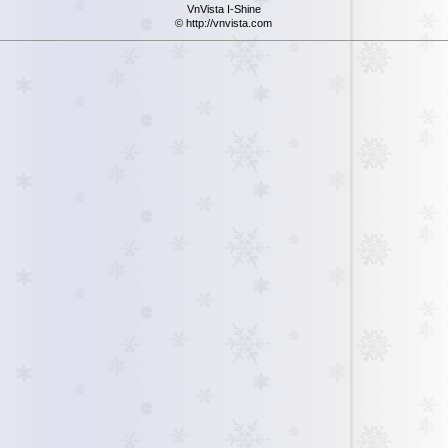
VnVista I-Shine
© http://vnvista.com