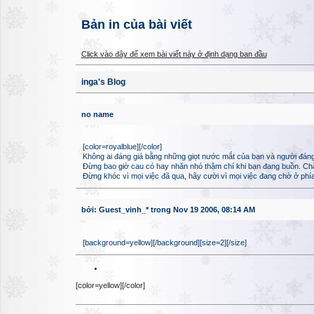
Bản in của bài viết
Click vào đây để xem bài viết này ở định dạng ban đầu
inga's Blog
no name
[color=royalblue][/color]
Không ai đáng giá bằng những giọt nước mắt của bạn và người đáng
Đừng bao giờ cau có hay nhăn nhó thậm chí khi bạn đang buồn. Chắc c
Đừng khóc vì mọi việc đã qua, hãy cười vì mọi việc đang chờ ở phía
bởi: Guest_vinh_* trong Nov 19 2006, 08:14 AM
[background=yellow][/background][size=2][/size]
[color=yellow][/color]