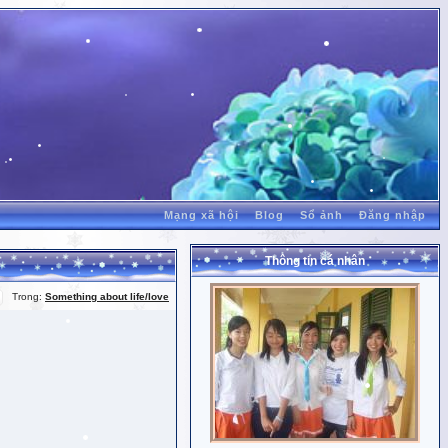
Mạng xã hội
Blog
Sổ ảnh
Đăng nhập
Thông tin cá nhân
Trong:
Something about life/love