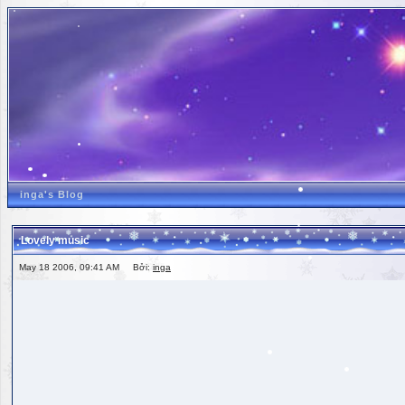
inga's Blog
Lovely music
May 18 2006, 09:41 AM Bởi:
inga