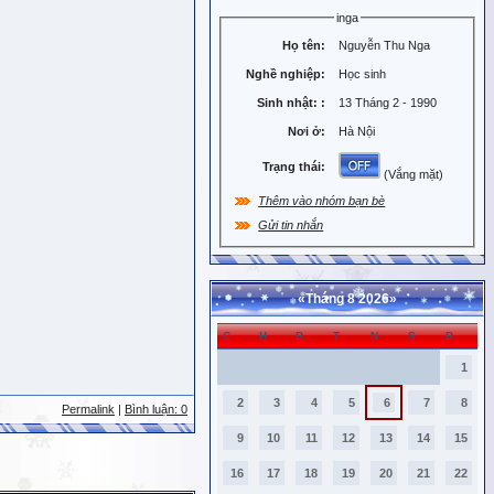
inga
Họ tên:
Nguyễn Thu Nga
Nghề nghiệp:
Học sinh
Sinh nhật:
:
13 Tháng 2 - 1990
Nơi ở:
Hà Nội
Trạng thái:
(Vắng mặt)
Thêm vào nhóm bạn bè
Gửi tin nhắn
«
Tháng 8 2026
»
C
H
B
T
N
S
B
1
2
3
4
5
6
7
8
Permalink
|
Bình luận: 0
9
10
11
12
13
14
15
16
17
18
19
20
21
22