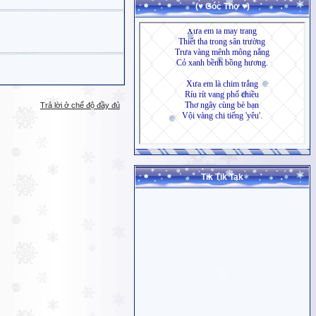
(♥ Góc Thơ ♥)
Trả lời ở chế độ đầy đủ
Tik Tik Tak