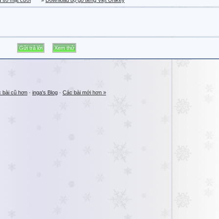
a sổ mặt cười
»
Download bộ gõ tiếng Việt Unikey
 bài cũ hơn
·
inga's Blog
·
Các bài mới hơn »