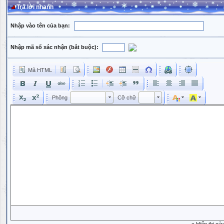
Trả lời nhanh
Nhập vào tên của bạn:
Nhập mã số xác nhận (bắt buộc):
Mã HTML
Phông
Kích cỡ phông
Phông
Cỡ chữ
Phông
Cỡ chữ