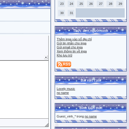
23
24
25
26
27
28
29
30
31
Thực đơn người xem
Thêm inga vào sổ địa chỉ
Gửi tin nhắn cho inga
Gửi email cho inga
Xem thông tin về inga
Kho lưu trữ
Bài viết cuối
Lovely music
no name
Bình luận mới
Guest_vinh_* trong
no name