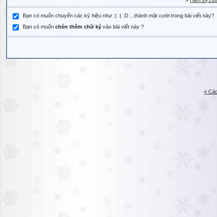
»
Hiển thị cử
Bạn có muốn chuyển các ký hiệu như :) :( :D ...thành mặt cười trong bài viết này?
Bạn có muốn
chèn thêm chữ ký
vào bài viết này ?
« Các