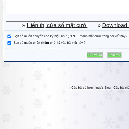
»
Hiển thị cửa sổ mặt cười
»
Download b
Bạn có muốn chuyển các ký hiệu như :) :( :D ...thành mặt cười trong bài viết này?
Bạn có muốn
chèn thêm chữ ký
vào bài viết này ?
« Các bài cũ hơn
·
inga's Blog
·
Các bài mớ