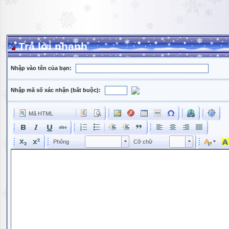
Trả lời nhanh
Nhập vào tên của bạn:
Nhập mã số xác nhận (bắt buộc):
Mã HTML
Phông
Kích cỡ phông
Phông
Cỡ chữ
Phông
Cỡ chữ