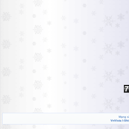
Mạng xã
VnVista I-Sh