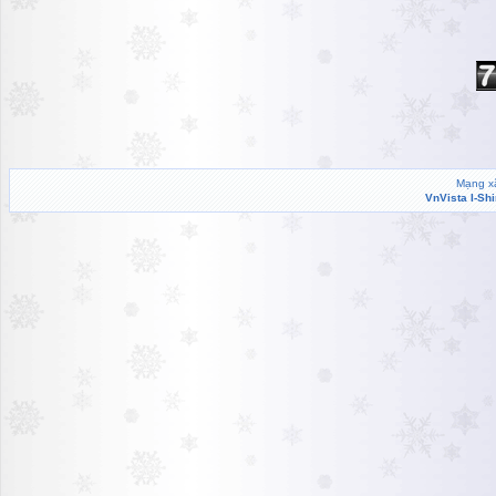
Hiển thị tất cả
Mạng xã
VnVista I-Sh