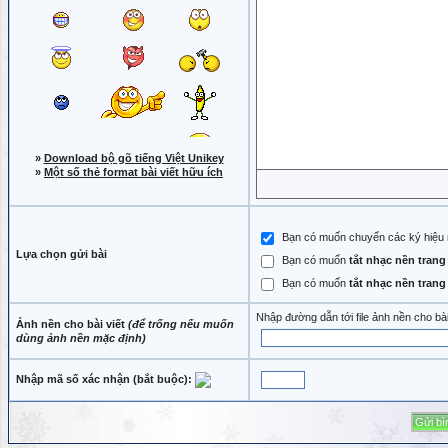
»
Download bộ gõ tiếng Việt Unikey
»
Một số thẻ format bài viết hữu ích
Bạn có muốn chuyển các ký hiệu như
Lựa chọn gửi bài
Bạn có muốn
tắt nhạc nền tran
Bạn có muốn
tắt nhạc nền tran
Nhập đường dẫn tới file ảnh nền cho bà
Ảnh nền cho bài viết
(để trống nếu muốn
dùng ảnh nền mặc định)
Nhập mã số xác nhận (bắt buộc):