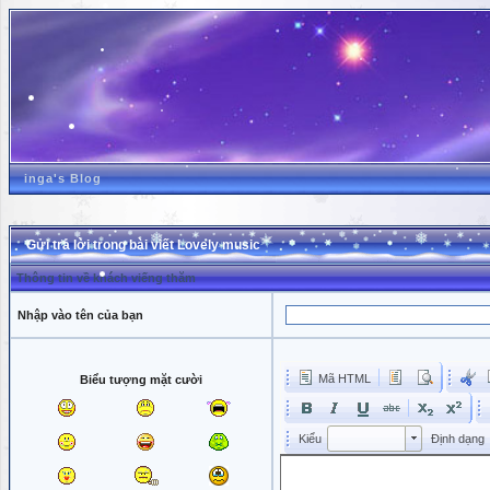
inga's Blog
Gửi trả lời trong bài viết Lovely music
Thông tin về khách viếng thăm
Nhập vào tên của bạn
Mã HTML
Biểu tượng mặt cười
Kiểu
Kiểu
Kiểu
Định dạng