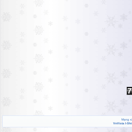
Mạng xã
VnVista I-Sh