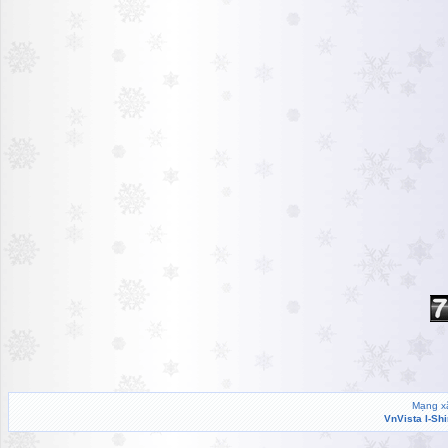
Mạng xã
VnVista I-Sh