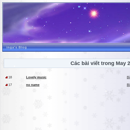
inga's Blog
Các bài viết trong May 
18
Lovely music
Bì
17
no name
Bì