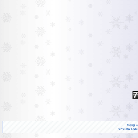
Mạng xã
VnVista I-Sh