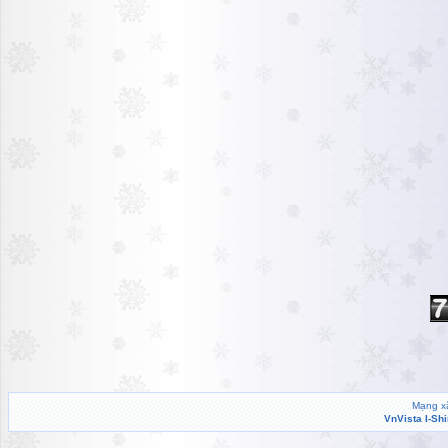
Mạng xã
VnVista I-Sh