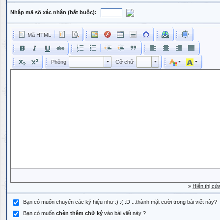
Nhập mã số xác nhận (bắt buộc):
Mã HTML
Phông
Kích cỡ phông
Phông
Cỡ chữ
Phông
Cỡ chữ
»
Hiển thị cử
Bạn có muốn chuyển các ký hiệu như :) :( :D ...thành mặt cười trong bài viết này?
Bạn có muốn
chèn thêm chữ ký
vào bài viết này ?