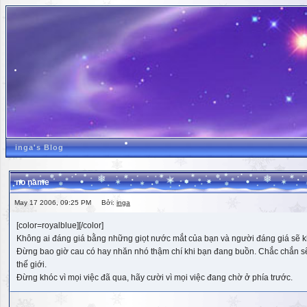
inga's Blog
no name
May 17 2006, 09:25 PM Bởi:
inga
[color=royalblue][/color]
Không ai đáng giá bằng những giọt nước mắt của bạn và người đáng giá sẽ k
Đừng bao giờ cau có hay nhăn nhó thậm chí khi bạn đang buồn. Chắc chắn sẽ có
thế giới.
Đừng khóc vì mọi việc đã qua, hãy cười vì mọi việc đang chờ ở phía trước.