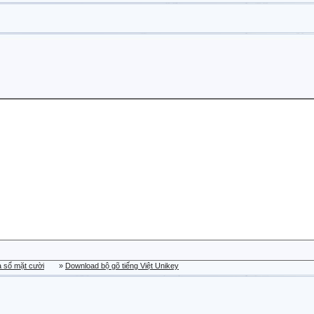
a sổ mặt cười
»
Download bộ gõ tiếng Việt Unikey