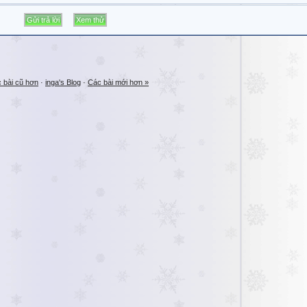
 bài cũ hơn
·
inga's Blog
·
Các bài mới hơn »