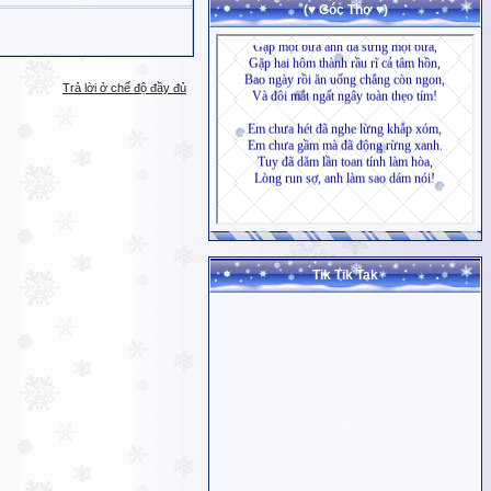
(♥ Góc Thơ ♥)
Trả lời ở chế độ đầy đủ
Tik Tik Tak