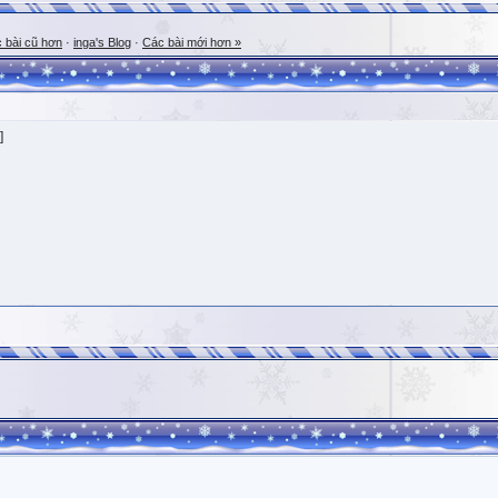
 bài cũ hơn
·
inga's Blog
·
Các bài mới hơn »
]