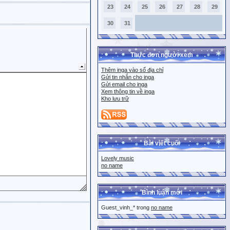
23
24
25
26
27
28
29
30
31
Thực đơn người xem
Thêm inga vào sổ địa chỉ
Gửi tin nhắn cho inga
Gửi email cho inga
Xem thông tin về inga
Kho lưu trữ
Bài viết cuối
Lovely music
no name
Bình luận mới
Guest_vinh_* trong
no name