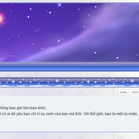
hông bao giờ làm bạn khóc.
 ai đó yêu bạn chỉ vì nụ cười của bạn mà thôi. Với thế giới, bạn là một cá nhân, 