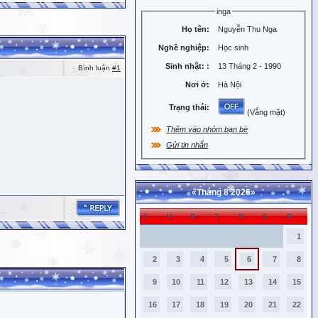
inga
Họ tên:
Nguyễn Thu Nga
Nghề nghiệp:
Học sinh
Sinh nhật:
:
13 Tháng 2 - 1990
Bình luận
#1
Nơi ở:
Hà Nội
Trạng thái:
(Vắng mặt)
Thêm vào nhóm bạn bè
Gửi tin nhắn
«
Tháng 8 2026
»
C
H
B
T
N
S
B
1
2
3
4
5
6
7
8
9
10
11
12
13
14
15
16
17
18
19
20
21
22