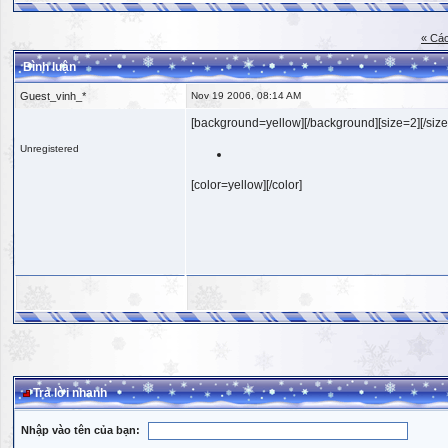
« Các
Bình luận
Guest_vinh_*
Nov 19 2006, 08:14 AM
[background=yellow][/background][size=2][/size
Unregistered
[color=yellow][/color]
Trả lời nhanh
Nhập vào tên của bạn: