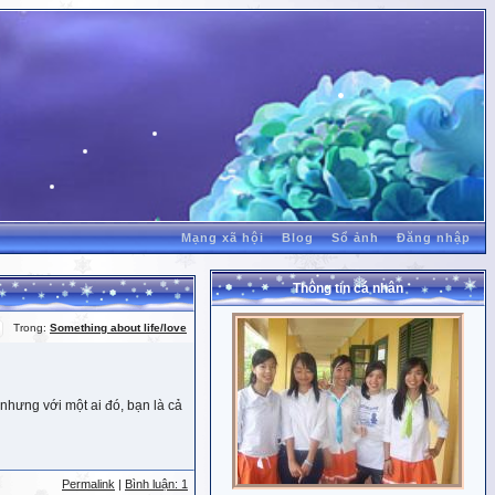
Mạng xã hội
Blog
Sổ ảnh
Đăng nhập
Thông tin cá nhân
Trong:
Something about life/love
nhưng với một ai đó, bạn là cả
Permalink
|
Bình luận: 1