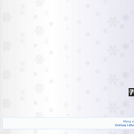
Mạng xã
VnVista I-Sh