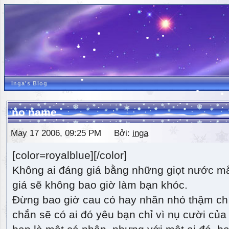
inga's Blog
no name
May 17 2006, 09:25 PM Bởi:
inga
[color=royalblue][/color]
Không ai đáng giá bằng những giọt nước m
giá sẽ không bao giờ làm bạn khóc.
Đừng bao giờ cau có hay nhăn nhó thậm ch
chắn sẽ có ai đó yêu bạn chỉ vì nụ cười của 