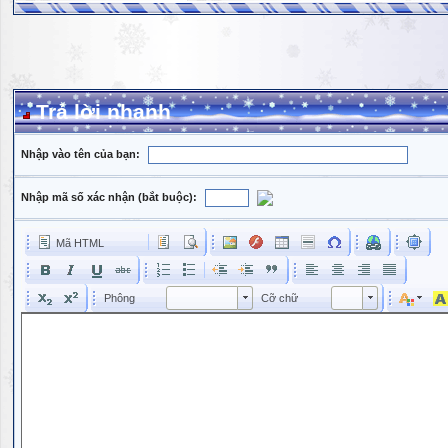
Trả lời nhanh
Nhập vào tên của bạn:
Nhập mã số xác nhận (bắt buộc):
Mã HTML
Phông
Kích cỡ phông
Phông
Cỡ chữ
Phông
Cỡ chữ