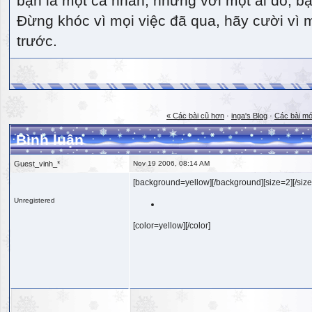
bạn là một cá nhân, nhưng với một ai đó, bạn
Đừng khóc vì mọi việc đã qua, hãy cười vì 
trước.
« Các bài cũ hơn
·
inga's Blog
·
Các bài mớ
Bình luận
Guest_vinh_*
Nov 19 2006, 08:14 AM
[background=yellow][/background][size=2][/size
Unregistered
[color=yellow][/color]