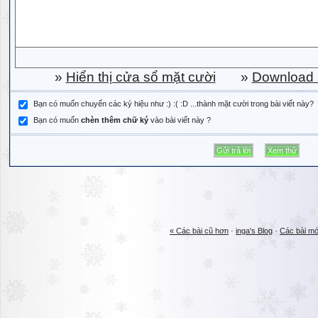
»
Hiển thị cửa sổ mặt cười
»
Download b
Bạn có muốn chuyển các ký hiệu như :) :( :D ...thành mặt cười trong bài viết này?
Bạn có muốn
chèn thêm chữ ký
vào bài viết này ?
« Các bài cũ hơn
·
inga's Blog
·
Các bài mớ