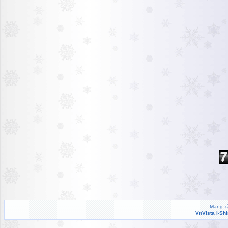
Mạng xã
VnVista I-Sh