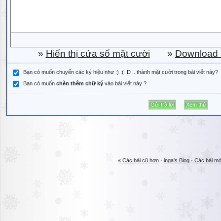
»
Hiển thị cửa sổ mặt cười
»
Download b
Bạn có muốn chuyển các ký hiệu như :) :( :D ...thành mặt cười trong bài viết này?
Bạn có muốn
chèn thêm chữ ký
vào bài viết này ?
« Các bài cũ hơn
·
inga's Blog
·
Các bài mớ