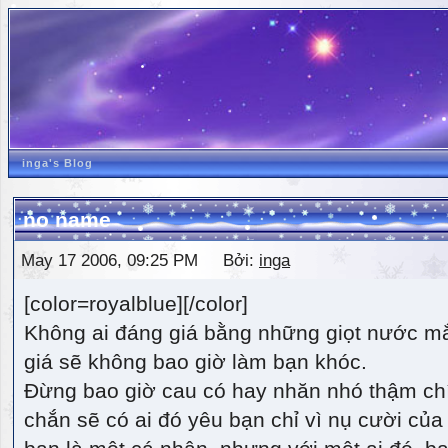
inga's Blog
no name
May 17 2006, 09:25 PM Bởi:
inga
[color=royalblue][/color]
Không ai đáng giá bằng những giọt nước m
giá sẽ không bao giờ làm bạn khóc.
Đừng bao giờ cau có hay nhăn nhó thậm ch
chắn sẽ có ai đó yêu bạn chỉ vì nụ cười của 