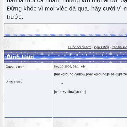
bạn là một cá nhân, nhưng với một ai đó, bạn
Đừng khóc vì mọi việc đã qua, hãy cười vì 
trước.
« Các bài cũ hơn
·
inga's Blog
·
Các bài mớ
Bình luận
Guest_vinh_*
Nov 19 2006, 08:14 AM
[background=yellow][/background][size=2][/size
Unregistered
[color=yellow][/color]