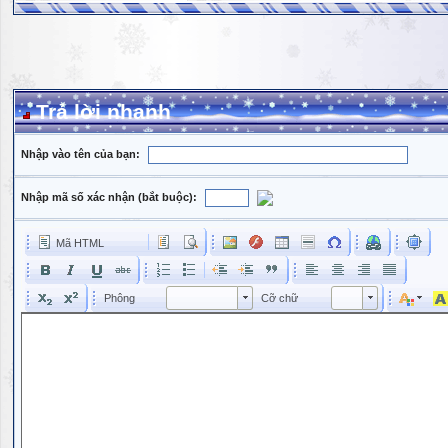
Trả lời nhanh
Nhập vào tên của bạn:
Nhập mã số xác nhận (bắt buộc):
Mã HTML
Phông
Kích cỡ phông
Phông
Cỡ chữ
Phông
Cỡ chữ