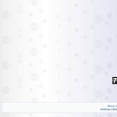
Mạng xã
VnVista I-Sh