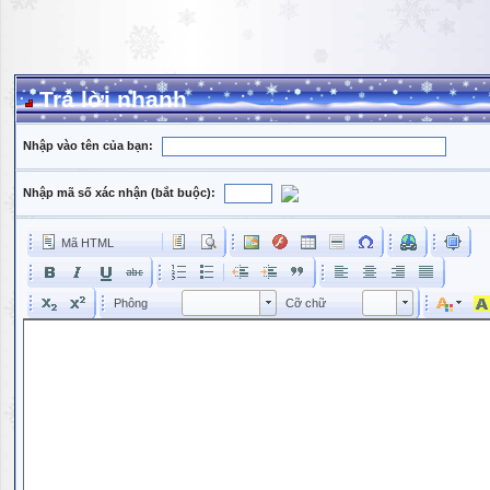
Trả lời nhanh
Nhập vào tên của bạn:
Nhập mã số xác nhận (bắt buộc):
Mã HTML
Phông
Kích cỡ phông
Phông
Cỡ chữ
Phông
Cỡ chữ