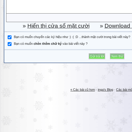
»
Hiển thị cửa sổ mặt cười
»
Download b
Bạn có muốn chuyển các ký hiệu như :) :( :D ...thành mặt cười trong bài viết này?
Bạn có muốn
chèn thêm chữ ký
vào bài viết này ?
« Các bài cũ hơn
·
inga's Blog
·
Các bài mớ