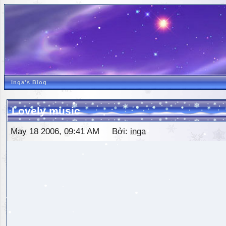
inga's Blog
Lovely music
May 18 2006, 09:41 AM Bởi:
inga