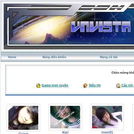
Home
Bảng điều khiển
Mạng xã hội
Chào mừng khá
Game trực tuyến
Siêu thị
Các trò
¥üĸï
moon91
Gozuo