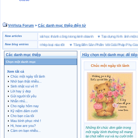
VnVista Forum
>
Các danh mục thiệp điện tử
“đặc biệt” của Microsoft
New articles
♥
4 bài học thành công trong kinh doanh
♥
Tạo dựng hình ảnh 
ảo hộ lót Kevlar và lót thép loại nào tốt
New blog entries
♥
Tăng Bền Sản Phẩm Với Giải Pháp Phụ Gia Nh
Các danh mục thiệp
Hãy chọn một danh mục để tiếp t
Chọn một danh mục
Chúc một ngày tốt lành
Xem tất cả
Chúc một ngày tốt lành
Nhớ bạn thật nhiều...
Sinh nhật vui vẻ !!!
Lời hay ý đẹp
Gửi người tôi yêu
Nhắn nhủ...
Cho ngày hôm nay
Kỷ niệm đám cưới
Cho bạn của tôi
Mau bình phục nhé !
Hi, how are you?
Những lời chúc đơn giản trong
Cảm ơn bạn nhiều...
một ngày bình thường sẽ mang
lại chút niềm vui và nụ cười trên